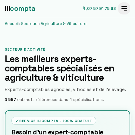
ili
compta
07 57 91 75 62
Accueil
›
Secteurs
›
Agriculture & Viticulture
SECTEUR D'ACTIVITÉ
Les meilleurs experts-
comptables spécialisés en
agriculture & viticulture
Experts-comptables agricoles, viticoles et de l'élevage.
1 597
cabinets référencés dans
4
spécialisation
s
.
✓
SERVICE ILICOMPTA · 100% GRATUIT
Besoin d'un expert-comptable