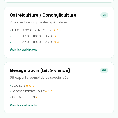
Ostréiculture / Conchyliculture
76
76
expert
s
-comptable
s
spécialisé
s
›
IN EXTENSO CENTRE OUEST
★
4.8
›
CER FRANCE BROCELIANDE
★
5.0
›
CER FRANCE BROCELIANDE
★
3.2
Voir les cabinets →
Élevage bovin (lait & viande)
68
68
expert
s
-comptable
s
spécialisé
s
›
COGEDIS
★
5.0
›
LOGEX CENTRE LOIRE
★
1.0
›
AXIOME DELON
★
5.0
Voir les cabinets →