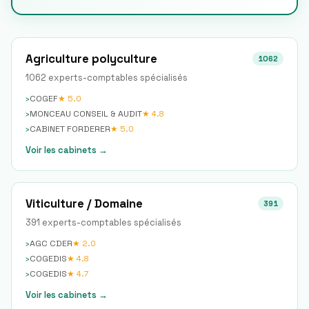
Agriculture polyculture
1062
1062
expert
s
-comptable
s
spécialisé
s
›
COGEF
★
5.0
›
MONCEAU CONSEIL & AUDIT
★
4.8
›
CABINET FORDERER
★
5.0
Voir les cabinets →
Viticulture / Domaine
391
391
expert
s
-comptable
s
spécialisé
s
›
AGC CDER
★
2.0
›
COGEDIS
★
4.8
›
COGEDIS
★
4.7
Voir les cabinets →