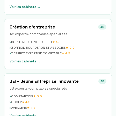
Voir les cabinets →
Création d'entreprise
48
48
expert
s
-comptable
s
spécialisé
s
›
IN EXTENSO CENTRE OUEST
★
4.8
›
BONNIOL BOURDERON ET ASSOCIES
★
5.0
›
DESPREZ EXPERTISE COMPTABLE
★
4.9
Voir les cabinets →
JEI – Jeune Entreprise Innovante
38
38
expert
s
-comptable
s
spécialisé
s
›
COMPTARTOIS
★
5.0
›
COGEP
★
4.2
›
AVEXXENS
★
4.6
Voir les cabinets →