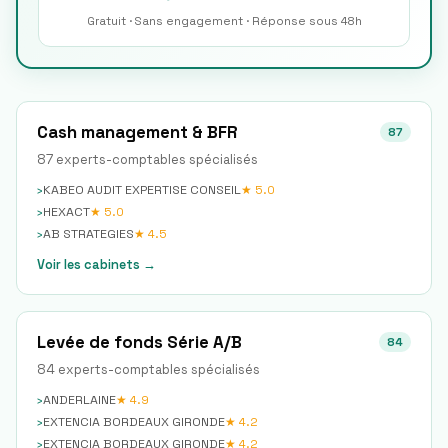
Gratuit · Sans engagement · Réponse sous 48h
Cash management & BFR
87
87
expert
s
-comptable
s
spécialisé
s
›
KABEO AUDIT EXPERTISE CONSEIL
★
5.0
›
HEXACT
★
5.0
›
AB STRATEGIES
★
4.5
Voir les cabinets →
Levée de fonds Série A/B
84
84
expert
s
-comptable
s
spécialisé
s
›
ANDERLAINE
★
4.9
›
EXTENCIA BORDEAUX GIRONDE
★
4.2
›
EXTENCIA BORDEAUX GIRONDE
★
4.2