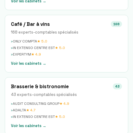
Voir les cabinets →
Café / Bar à vins
168
168
expert
s
-comptable
s
spécialisé
s
›
ONLY COMPTA
★
5.0
›
IN EXTENSO CENTRE EST
★
5.0
›
EXPERTYM
★
4.9
Voir les cabinets →
Brasserie & bistronomie
43
43
expert
s
-comptable
s
spécialisé
s
›
AUDIT CONSULTING GROUP
★
4.9
›
ADALTA
★
4.7
›
IN EXTENSO CENTRE EST
★
5.0
Voir les cabinets →