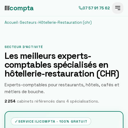
ili
compta
07 57 91 75 62
Accueil
›
Secteurs
›
Hôtellerie-Restauration (chr)
SECTEUR D'ACTIVITÉ
Les meilleurs experts-
comptables spécialisés en
hôtellerie-restauration (CHR)
Experts-comptables pour restaurants, hôtels, cafés et
métiers de bouche.
2 254
cabinets référencés dans
4
spécialisation
s
.
✓
SERVICE ILICOMPTA · 100% GRATUIT