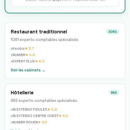
Restaurant traditionnel
1081
1081
expert
s
-comptable
s
spécialisé
s
›
Keobiz
★
3.7
›
NUMBR
★
4.9
›
EXPERT PLUS
★
4.9
Voir les cabinets →
Hôtellerie
962
962
expert
s
-comptable
s
spécialisé
s
›
IN EXTENSO FIDULEX
★
4.9
›
IN EXTENSO CENTRE OUEST
★
4.8
›
NUMBR ROUEN
★
4.8