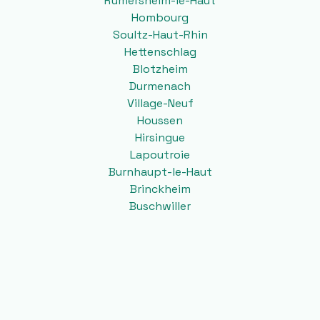
Rumersheim-le-Haut
Hombourg
Soultz-Haut-Rhin
Hettenschlag
Blotzheim
Durmenach
Village-Neuf
Houssen
Hirsingue
Lapoutroie
Burnhaupt-le-Haut
Brinckheim
Buschwiller