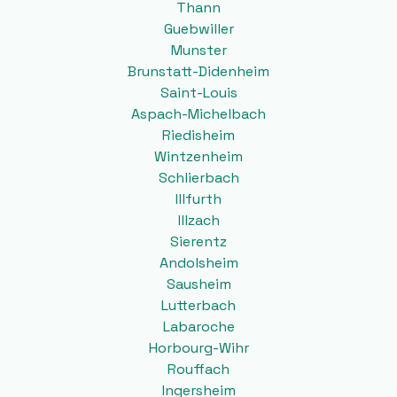
Thann
Guebwiller
Munster
Brunstatt-Didenheim
Saint-Louis
Aspach-Michelbach
Riedisheim
Wintzenheim
Schlierbach
Illfurth
Illzach
Sierentz
Andolsheim
Sausheim
Lutterbach
Labaroche
Horbourg-Wihr
Rouffach
Ingersheim