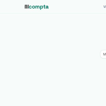
ili
compta
Vi