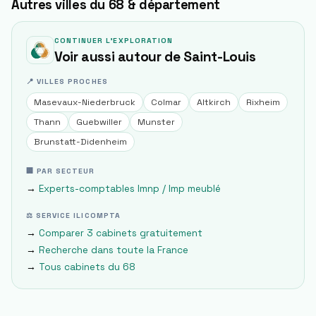
Autres villes du 68 & département
CONTINUER L'EXPLORATION
Voir aussi autour de
Saint-Louis
📍 VILLES PROCHES
Masevaux-Niederbruck
Colmar
Altkirch
Rixheim
Thann
Guebwiller
Munster
Brunstatt-Didenheim
🏢 PAR SECTEUR
→
Experts-comptables
lmnp / lmp meublé
⚖ SERVICE ILICOMPTA
→
Comparer 3 cabinets gratuitement
→
Recherche dans toute la France
→
Tous cabinets du
68