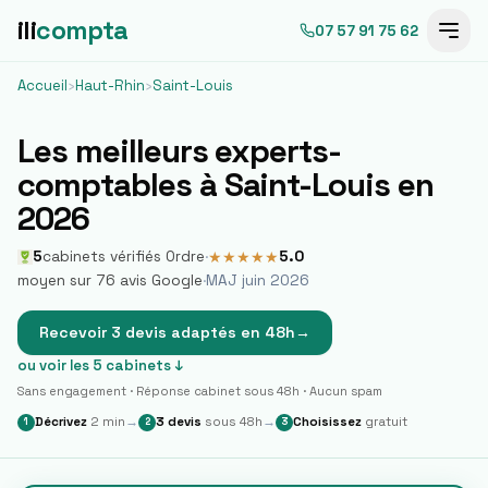
ili
compta
07 57 91 75 62
Accueil
›
Haut-Rhin
›
Saint-Louis
Les meilleurs experts-
comptables à
Saint-Louis
en
2026
5
cabinets vérifiés Ordre
·
5.0
★
★
★
★
★
moyen sur
76
avis Google
·
MAJ juin 2026
Recevoir 3 devis adaptés en 48h
→
ou voir les
5
cabinets ↓
Sans engagement · Réponse cabinet sous 48h · Aucun spam
Décrivez
2 min
→
3 devis
sous 48h
→
Choisissez
gratuit
1
2
3