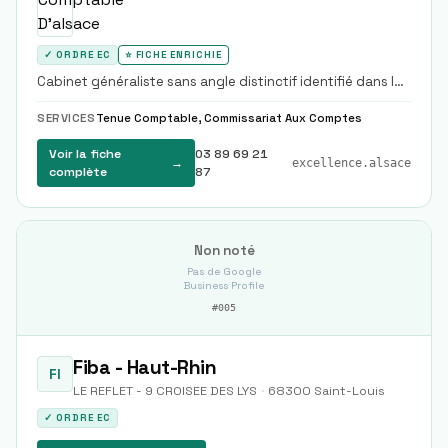
✓ ORDRE EC
⭐ FICHE ENRICHIE
Cabinet généraliste sans angle distinctif identifié dans le
corpus.
SERVICES
Tenue Comptable, Commissariat Aux Comptes
Voir la fiche
03 89 69 21
→
excellence.alsace
complète
87
Non noté
Pas de Google
Business Profile
#
005
Fiba - Haut-Rhin
FI
LE REFLET - 9 CROISEE DES LYS
·
68300
Saint-Louis
✓ ORDRE EC