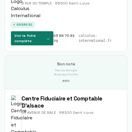
9 RUE DU TEMPLE
·
68300
Saint-Louis
✓ ORDRE EC
Voir la fiche
03 89 70 91
calculus-
→
complète
70
international.fr
Non noté
Pas de Google
Business Profile
#
004
Centre Fiduciaire et Comptable
D'alsace
24 AVENUE DE BALE
·
68300
Saint-Louis