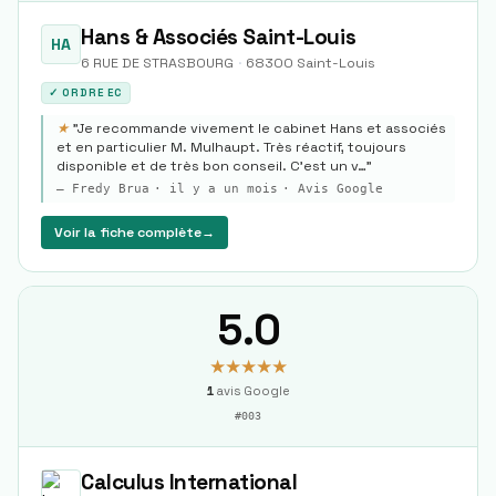
Hans & Associés Saint-Louis
HA
6 RUE DE STRASBOURG
·
68300
Saint-Louis
✓ ORDRE EC
★
"
Je recommande vivement le cabinet Hans et associés
et en particulier M. Mulhaupt. Très réactif, toujours
disponible et de très bon conseil. C'est un v…
"
—
Fredy Brua
·
il y a un mois
· Avis Google
Voir la fiche complète
→
5.0
★★★★★
1
avis Google
#
003
Calculus International