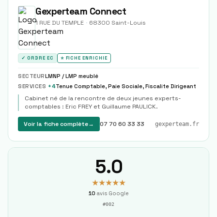
Gexperteam Connect
1 RUE DU TEMPLE
·
68300
Saint-Louis
✓ ORDRE EC
⭐ FICHE ENRICHIE
SECTEUR
LMNP / LMP meublé
SERVICES
+
4
Tenue Comptable, Paie Sociale, Fiscalite Dirigeant
Cabinet né de la rencontre de deux jeunes experts-
comptables : Eric FREY et Guillaume PAULICK.
Voir la fiche complète
→
07 70 60 33 33
gexperteam.fr
5.0
★★★★★
10
avis Google
#
002