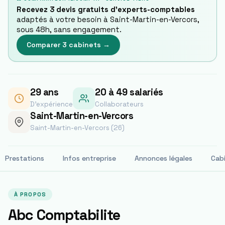
Recevez 3 devis gratuits d'experts-comptables
adaptés à votre besoin à
Saint-Martin-en-Vercors
,
sous 48h, sans engagement.
Comparer 3 cabinets →
29
ans
20 à 49 salariés
D'expérience
Collaborateurs
Saint-Martin-en-Vercors
Saint-Martin-en-Vercors (26)
Prestations
Infos entreprise
Annonces légales
Cab
À PROPOS
Abc Comptabilite