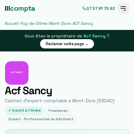
ili
compta
07 57 91 75 62
Accueil
›
Puy-de-Dôme
›
Mont-Dore
›
ACF Sancy
Vous êtes le propriétaire de
Acf Sancy
?
Réclamer cette page →
Acf Sancy
Cabinet d'expert-comptable à
Mont-Dore
(
63240
)
✓ Inscrit à l'Ordre
1
membres
Expert ·
Professionnel du bâtiment