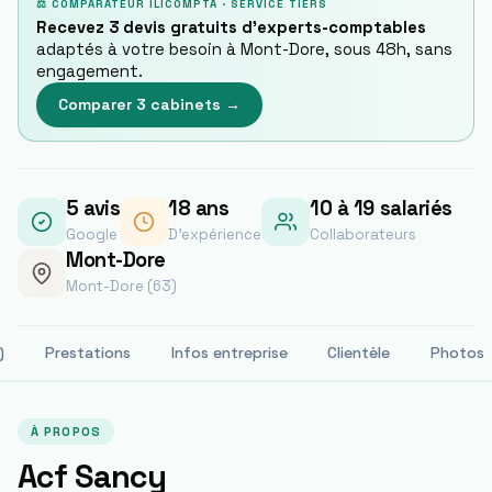
⚖ COMPARATEUR ILICOMPTA · SERVICE TIERS
Recevez 3 devis gratuits d'experts-comptables
adaptés à votre besoin à
Mont-Dore
, sous 48h, sans
engagement.
Comparer 3 cabinets →
5
avis
18
ans
10 à 19 salariés
Google
D'expérience
Collaborateurs
Mont-Dore
Mont-Dore (63)
)
Prestations
Infos entreprise
Clientèle
Photos
À PROPOS
Acf Sancy