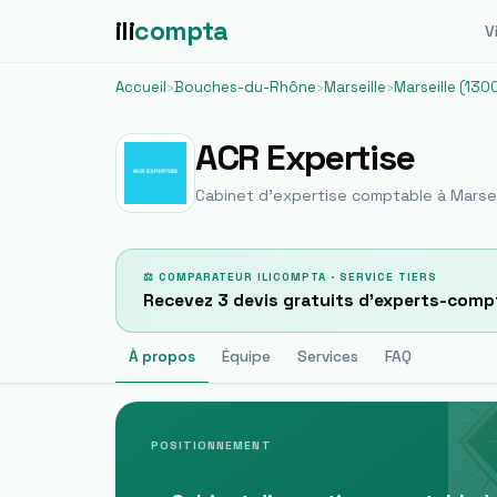
ili
compta
Vi
Accueil
›
Bouches-du-Rhône
›
Marseille
›
Marseille (130
ACR Expertise
Cabinet d'expertise comptable à
Marsei
⚖ COMPARATEUR ILICOMPTA · SERVICE TIERS
Recevez 3 devis gratuits d'experts-comp
À propos
Équipe
Services
FAQ
POSITIONNEMENT