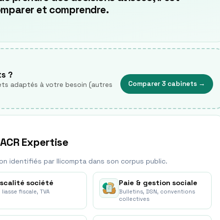
comparer et comprendre.
ts ?
Comparer 3 cabinets
→
ts adaptés à votre besoin (autres
 ACR Expertise
on identifié
s
par Ilicompta dans son corpus public.
iscalité société
Paie & gestion sociale
, liasse fiscale, TVA
Bulletins, DSN, conventions
collectives