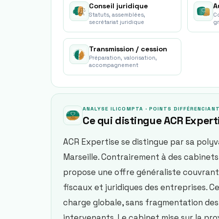
Conseil juridique
A
Statuts, assemblées,
Co
secrétariat juridique
g
Transmission / cession
Préparation, valorisation,
accompagnement
ANALYSE ILICOMPTA · POINTS DIFFÉRENCIAN
Ce qui distingue
ACR Expert
ACR Expertise se distingue par sa polyv
Marseille. Contrairement à des cabinets u
propose une offre généraliste couvrant
fiscaux et juridiques des entreprises. 
charge globale, sans fragmentation des
intervenants. Le cabinet mise sur la pro