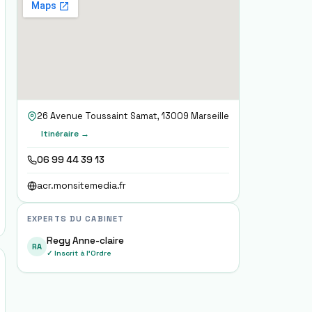
26 Avenue Toussaint Samat, 13009 Marseille
Itinéraire →
06 99 44 39 13
acr.monsitemedia.fr
EXPERTS DU CABINET
Regy Anne-claire
RA
✓ Inscrit à l'Ordre