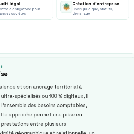
udit légal
Création d'entreprise
ntrôle obligatoire pour
Choix juridique, statuts,
randes sociétés
démarrage
TS
ise
alence et son ancrage territorial à
ltra-spécialisés ou 100 % digitaux, il
 l’ensemble des besoins comptables,
Cette approche permet une prise en
 prestations entre plusieurs
ximité géographique et relationnelle, un