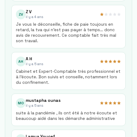
Z V
ZV
il y a 4 ans
Je vous le déconseille, fiche de paie toujours en
retard, la tva qui n’est pas payer à temps… donc
avis de recouvrement. Ce comptable fait très mal
son travail.
A H
AH
il y a 5 ans
Cabinet et Expert-Comptable très professionnel et
à l'écoute. Bon suivis et conseille, notamment lors
du confinement.
mustapha ounas
MO
il y a 5 ans
suite à la pandémie , ils ont été à notre écoute et
beaucoup aidé dans les démarche administrative
Lamya Youcef