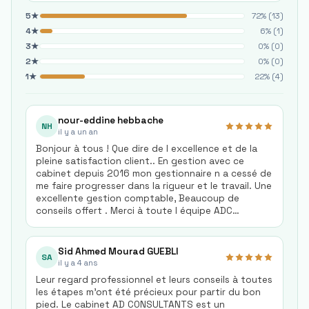
5
★
72
% (
13
)
4
★
6
% (
1
)
3
★
0
% (
0
)
2
★
0
% (
0
)
1
★
22
% (
4
)
nour-eddine hebbache
NH
il y a un an
Bonjour à tous ! Que dire de l excellence et de la
pleine satisfaction client.. En gestion avec ce
cabinet depuis 2016 mon gestionnaire n a cessé de
me faire progresser dans la rigueur et le travail. Une
excellente gestion comptable, Beaucoup de
conseils offert . Merci à toute l équipe ADC
CONSULTANTS mais plus particulièrement à MR
GHELOUCI . Merci à lui pour son suivi et sa rigueur.
Bravo. Je conseille vraiment ce cabinet si vous
Sid Ahmed Mourad GUEBLI
SA
souhaitez être tranquille et bien suivi. Cordialement
il y a 4 ans
!
Leur regard professionnel et leurs conseils à toutes
les étapes m'ont été précieux pour partir du bon
pied. Le cabinet AD CONSULTANTS est un