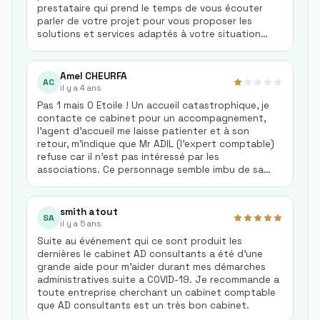
prestataire qui prend le temps de vous écouter
parler de votre projet pour vous proposer les
solutions et services adaptés à votre situation
particulière. Les conseils sont avisés et le
relationnel est excellent ! Expertise, fiabilité et
confiance, 3 mots qui représentent AD
Amel CHEURFA
AC
CONSULTANTS!! Je recommande vivement
il y a 4 ans
Pas 1 mais 0 Etoile ! Un accueil catastrophique, je
contacte ce cabinet pour un accompagnement,
l'agent d'accueil me laisse patienter et à son
retour, m'indique que Mr ADIL (l'expert comptable)
refuse car il n'est pas intéressé par les
associations. Ce personnage semble imbu de sa
personne ! Rappelons juste que la FFF est une
association qui brasse des millions. JE DECONSEILLE
FORTEMENT. A FUIR !
smith atout
SA
il y a 5 ans
Suite au événement qui ce sont produit les
dernières le cabinet AD consultants a été d'une
grande aide pour m'aider durant mes démarches
administratives suite a COVID-19. Je recommande a
toute entreprise cherchant un cabinet comptable
que AD consultants est un très bon cabinet.