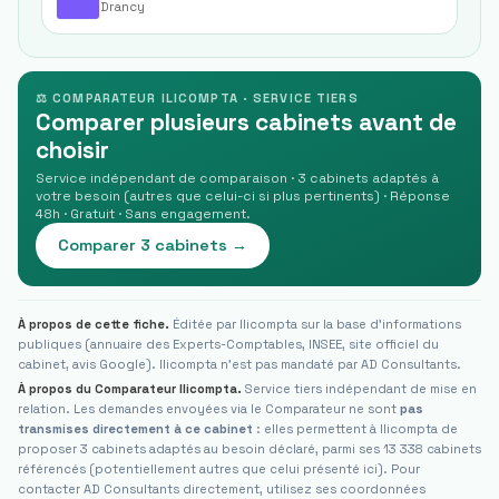
Drancy
⚖ COMPARATEUR ILICOMPTA · SERVICE TIERS
Comparer plusieurs cabinets avant de
choisir
Service indépendant de comparaison · 3 cabinets adaptés à
votre besoin (autres que celui-ci si plus pertinents) · Réponse
48h · Gratuit · Sans engagement.
Comparer 3 cabinets →
À propos de cette fiche.
Éditée par Ilicompta sur la base d'informations
publiques (annuaire des Experts-Comptables, INSEE, site officiel du
cabinet, avis Google). Ilicompta n'est pas mandaté par
AD Consultants
.
À propos du Comparateur Ilicompta.
Service tiers indépendant de mise en
relation. Les demandes envoyées via le Comparateur ne sont
pas
transmises directement à ce cabinet
: elles permettent à Ilicompta de
proposer 3 cabinets adaptés au besoin déclaré, parmi ses 13 338 cabinets
référencés (potentiellement autres que celui présenté ici). Pour
contacter
AD Consultants
directement, utilisez ses coordonnées