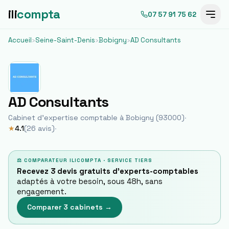
ili
compta
07 57 91 75 62
Accueil
›
Seine-Saint-Denis
›
Bobigny
›
AD Consultants
AD Consultants
Cabinet d'expertise comptable à
Bobigny
(
93000
)
·
★
4.1
(
26
avis)
·
⚖ COMPARATEUR ILICOMPTA · SERVICE TIERS
Recevez 3 devis gratuits d'experts-comptables
adaptés à votre besoin, sous 48h, sans
engagement.
Comparer 3 cabinets →