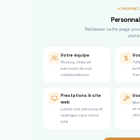
✦ PROPRIÉT
Personnal
Réclamez cette page pour 
visite
Votre équipe
Vos
Photos, rôles et
73%
parcours de vos
pré
collaborateurs
tra
Prestations & site
Vos
web
Mon
et 
Listez vos services et
util
redirigez vers votre
site