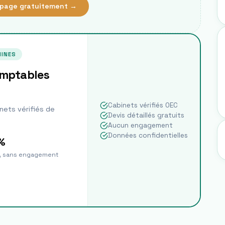
page gratuitement →
INES
omptables
Cabinets vérifiés OEC
nets vérifiés de
Devis détaillés gratuits
Aucun engagement
Données confidentielles
%
t, sans engagement