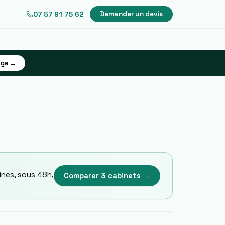
07 57 91 75 62
Demander un devis
age →
ines
, sous 48h,
Comparer 3 cabinets →