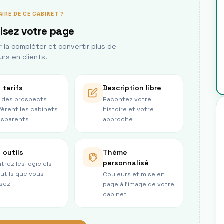
AIRE DE CE CABINET ?
isez votre page
la compléter et convertir plus de
urs en clients.
 tarifs
Description libre
 des prospects
Racontez votre
fèrent les cabinets
histoire et votre
nsparents
approche
 outils
Thème
personnalisé
trez les logiciels
outils que vous
Couleurs et mise en
isez
page à l’image de votre
cabinet