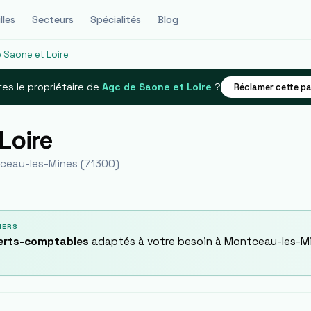
lles
Secteurs
Spécialités
Blog
 Saone et Loire
es le propriétaire de
Agc de Saone et Loire
?
Réclamer cette p
Loire
ceau-les-Mines
(
71300
)
IERS
perts-comptables
adaptés à votre besoin à
Montceau-les-M