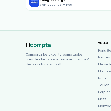
Montceau-les-Mines
VILLES
ili
compta
Paris 8e
Comparez les experts-comptables
Nantes
près de chez vous et recevez jusqu'à 3
devis gratuits sous 48h.
Marseill
Mulhou
Rouen
Toulon
Perpign
Metz
Montpel