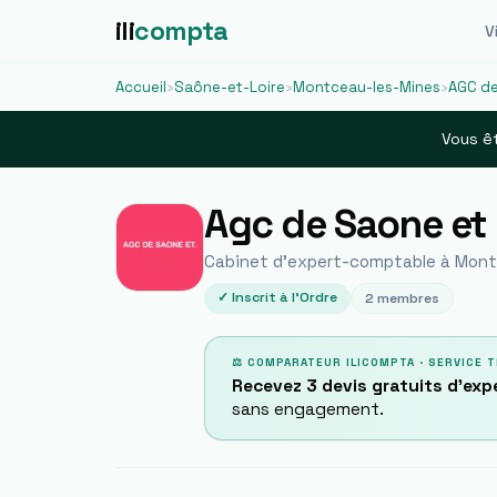
ili
compta
Vi
Accueil
›
Saône-et-Loire
›
Montceau-les-Mines
›
AGC de
Vous êt
Agc de Saone et 
Cabinet d'expert-comptable à
Mont
✓ Inscrit à l'Ordre
2
membres
⚖ COMPARATEUR ILICOMPTA · SERVICE T
Recevez 3 devis gratuits d'ex
sans engagement.