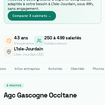
adaptés à votre besoin à
L'Isle-Jourdain
, sous 48h,
sans engagement.
Comparer 3 cabinets →
43
ans
250 à 499 salariés
D'expérience
Collaborateurs
L'Isle-Jourdain
L'Isle-Jourdain (32)
ions
Infos entreprise
Activités
Clientèle
Photos
À PROPOS
Agc Gascogne Occitane