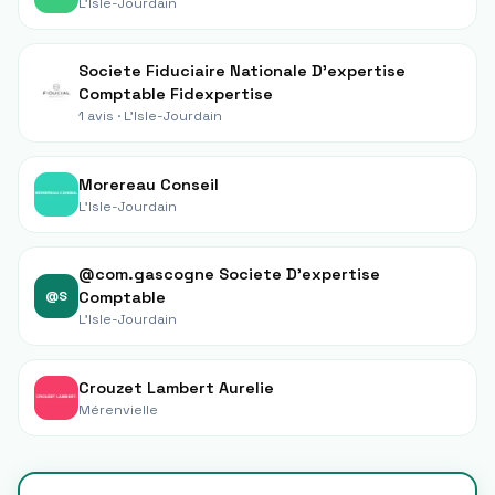
L'Isle-Jourdain
Societe Fiduciaire Nationale D'expertise
Comptable Fidexpertise
1 avis ·
L'Isle-Jourdain
Morereau Conseil
L'Isle-Jourdain
@com.gascogne Societe D'expertise
@S
Comptable
L'Isle-Jourdain
Crouzet Lambert Aurelie
Mérenvielle