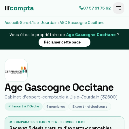
ili
compta
07 57 91 75 62
Accueil
›
Gers
›
L'Isle-Jourdain
›
AGC Gascogne Occitane
Vous êtes le propriétaire de
Agc Gascogne Occitane
?
Réclamer cette page →
Agc Gascogne Occitane
Cabinet d'expert-comptable à
L'Isle-Jourdain
(
32600
)
✓ Inscrit à l'Ordre
1
membres
Expert ·
viticulteurs
⚖ COMPARATEUR ILICOMPTA · SERVICE TIERS
Recevez 3 devis gratuits d'experts-comptables