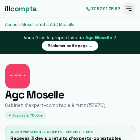
ili
compta
07 57 91 75 62
Accueil
›
Moselle
›
Yutz
›
AGC Moselle
Vous êtes le propriétaire de
Agc Moselle
?
Réclamer cette page →
Agc Moselle
Cabinet d'expert-comptable à
Yutz
(
57970
)
✓ Inscrit à l'Ordre
⚖ COMPARATEUR ILICOMPTA · SERVICE TIERS
Recevez 3 devis gratuits d'experts-comptables