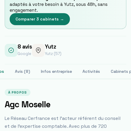
adaptés à votre besoin à
Yutz
, sous 48h, sans
engagement.
Comparer 3 cabinets →
8
avis
Yutz
Google
Yutz (57)
os
Avis (8)
Infos entreprise
Activités
Cabinets 
À PROPOS
Agc Moselle
Le Réseau Cerfrance est l'acteur référent du conseil
et de l'expertise comptable. Avec plus de 720