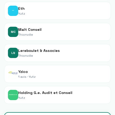
Eth
Yutz
Malt Conseil
MC
Thionville
Lereboulet & Associes
L&
Thionville
Yzico
1 avis ·
Yutz
Holding G.e. Audit et Conseil
Yutz