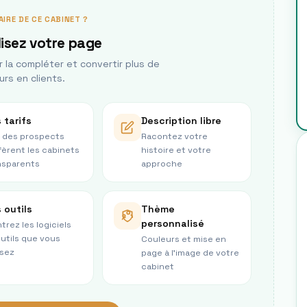
AIRE DE CE CABINET ?
isez votre page
la compléter et convertir plus de
urs en clients.
 tarifs
Description libre
 des prospects
Racontez votre
fèrent les cabinets
histoire et votre
nsparents
approche
 outils
Thème
personnalisé
trez les logiciels
outils que vous
Couleurs et mise en
isez
page à l’image de votre
cabinet