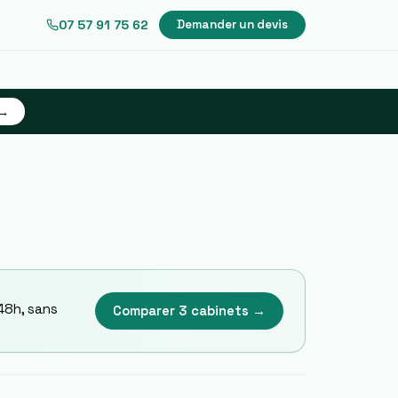
07 57 91 75 62
Demander un devis
 →
48h, sans
Comparer 3 cabinets →