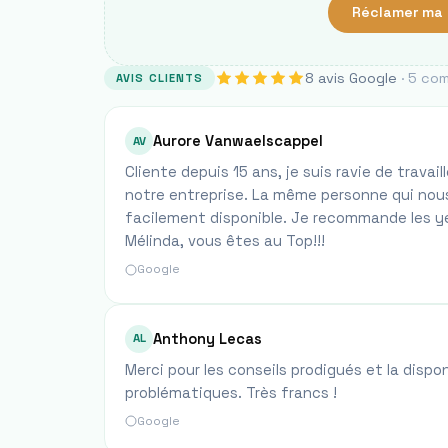
Réclamer ma 
8
avis Google
·
5
com
AVIS CLIENTS
Aurore Vanwaelscappel
AV
Cliente depuis 15 ans, je suis ravie de trava
notre entreprise. La même personne qui nous
facilement disponible. Je recommande les yeux
Mélinda, vous êtes au Top!!!
Google
Anthony Lecas
AL
Merci pour les conseils prodigués et la disp
problématiques. Très francs !
Google