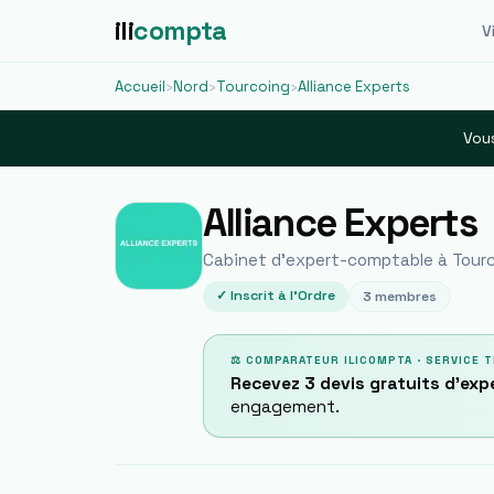
ili
compta
Vi
Accueil
›
Nord
›
Tourcoing
›
Alliance Experts
Vous
Alliance Experts
Cabinet d'expert-comptable à
Tour
✓ Inscrit à l'Ordre
3
membres
⚖ COMPARATEUR ILICOMPTA · SERVICE T
Recevez 3 devis gratuits d'ex
engagement.