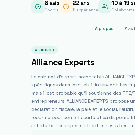
8
avis
22
ans
10 à 19 s
Google
D'expérience
Collaborate
À propos
Avis 
À PROPOS
Alliance Experts
Le cabinet d'expert-comptable ALLIANCE EXPER
spécifiques dans lesquels il intervient. Les 
mais il est probable qu'il soutienne des TPE/
entrepreneurs. ALLIANCE EXPERTS propose un
déclaration fiscale, la paie et le social, l'aud
reconnu pour son efficacité et sa disponibil
satisfaits. Des experts attentifs à vos besoi