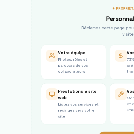
✦ PROPRIÉT
Personnal
Réclamez cette page pour 
visite
Votre équipe
Vos
Photos, rôles et
73%
parcours de vos
pré
collaborateurs
tra
Prestations & site
Vos
web
Mon
et 
Listez vos services et
util
redirigez vers votre
site