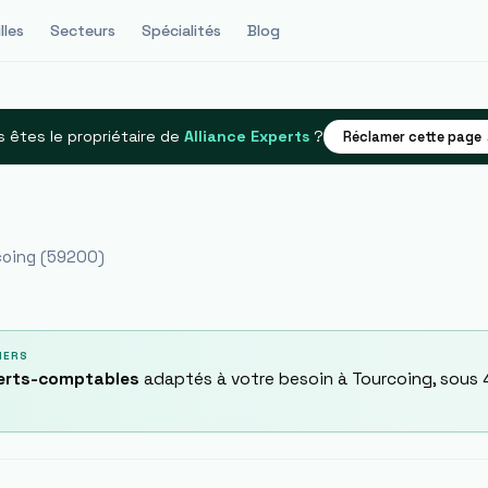
lles
Secteurs
Spécialités
Blog
 êtes le propriétaire de
Alliance Experts
?
Réclamer cette page
coing
(
59200
)
IERS
perts-comptables
adaptés à votre besoin à
Tourcoing
, sous 