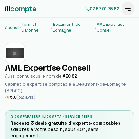
ili
compta
07 57 91 75 62
Tarn-et-
Beaumont-de-
AML Expertise
Accueil
›
›
›
Garonne
Lomagne
Conseil
AML Expertise Conseil
Aussi connu sous le nom de
AEC 82
Cabinet d'expertise comptable à
Beaumont-de-Lomagne
(
82500
)
·
★
5.0
(
32
avis)
⚖ COMPARATEUR ILICOMPTA · SERVICE TIERS
Recevez 3 devis gratuits d'experts-comptables
adaptés à votre besoin, sous 48h, sans
engagement.