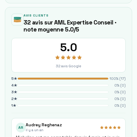
AVIS CLIENTS
32 avis sur AML Expertise Conseil ·
note moyenne 5.0/5
5.0
32
avis Google
5
★
100
% (
17
)
4
★
0
% (
0
)
3
★
0
% (
0
)
2
★
0
% (
0
)
1
★
0
% (
0
)
Audrey Reghenaz
AR
il y a un an