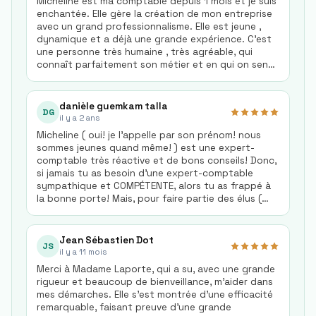
Micheline est ma comptable depuis 1 mois et je suis
enchantée. Elle gère la création de mon entreprise
avec un grand professionnalisme. Elle est jeune ,
dynamique et a déjà une grande expérience. C'est
une personne très humaine , très agréable, qui
connaît parfaitement son métier et en qui on sent
que l'on peut avoir confiance. Elle est facilement
joignable et se rend disponible dès que l'on a
besoin, elle prend le temps nécessaire avec nous.
danièle guemkam talla
DG
C'est un immense plaisir de travailler avec Micheline
il y a 2 ans
. Elle est parfaite ! Merci à vous
Micheline ( oui! je l'appelle par son prénom! nous
sommes jeunes quand même! ) est une expert-
comptable très réactive et de bons conseils! Donc,
si jamais tu as besoin d'une expert-comptable
sympathique et COMPÉTENTE, alors tu as frappé à
la bonne porte! Mais, pour faire partie des élus (
comme moi, bien sûr! ), tu dois appartenir aux
groupes des professions qu'elle conseille! Je suis
chirurgienne dentiste en Essonne et toi ?
Jean Sébastien Dot
JS
il y a 11 mois
Merci à Madame Laporte, qui a su, avec une grande
rigueur et beaucoup de bienveillance, m'aider dans
mes démarches. Elle s'est montrée d'une efficacité
remarquable, faisant preuve d'une grande