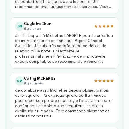
disponibilité, et toujours avec le sourire. Je
recommande chaleureusement ses services. Vous
pouvez faire appel à elle en toute confiance. Merci
encore une fois de votre aide!
Guylaine Brun
GB
il y a un an
J'ai fait appel à Micheline LAPORTE pour la création
de mon entreprise en tant que Agent Général
Swisslife. Je suis très satisfaite de ce début de
relation où je note la réactivité, le
professionnalisme et l'efficacité de ma nouvelle
expert comptable. Je recommande vivement !
Cathy MORENNE
CM
il y a 5 mois
Je collabore avec Micheline depuis plusieurs mois
et lorsqu'elle m'a expliqué qu'elle quittait Viséeon
pour créer son propre cabinet, je l'ai suivi en toute
confiance. Les points sont réguliers, les bilans
expliqués et imagés. Je recommande vivement ce
cabinet comptable.