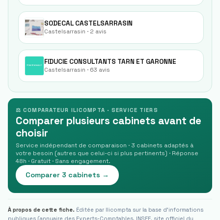
SODECAL CASTELSARRASIN
Castelsarrasin
· 2 avis
FIDUCIE CONSULTANTS TARN ET GARONNE
Castelsarrasin
· 63 avis
⚖ COMPARATEUR ILICOMPTA · SERVICE TIERS
Comparer plusieurs cabinets avant de
choisir
Service indépendant de comparaison · 3 cabinets adaptés à
votre besoin (autres que celui-ci si plus pertinents) · Réponse
48h · Gratuit · Sans engagement.
Comparer 3 cabinets →
À propos de cette fiche.
Éditée par Ilicompta sur la base d'informations
publiques (annuaire des Experts-Comptables, INSEE, site officiel du