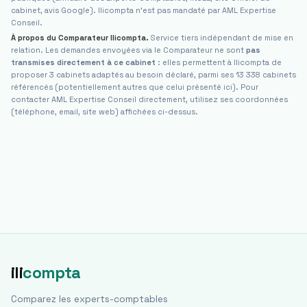
cabinet, avis Google). Ilicompta n'est pas mandaté par
AML Expertise
Conseil
.
À propos du Comparateur Ilicompta.
Service tiers indépendant de mise en
relation. Les demandes envoyées via le Comparateur ne sont
pas
transmises directement à ce cabinet
: elles permettent à Ilicompta de
proposer 3 cabinets adaptés au besoin déclaré, parmi ses 13 338 cabinets
référencés (potentiellement autres que celui présenté ici). Pour
contacter
AML Expertise Conseil
directement, utilisez ses coordonnées
(téléphone, email, site web) affichées ci-dessus.
ili
compta
Comparez les experts-comptables