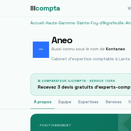
ili
compta
Vi
Accueil
›
Haute-Garonne
›
Sainte-Foy-d'Aigrefeuille
›
An
Aneo
Aussi connu sous le nom de
Kontaneo
Cabinet d'expertise comptable à
Lanta
⚖ COMPARATEUR ILICOMPTA · SERVICE TIERS
Recevez 3 devis gratuits d'experts-comp
À propos
Équipe
Expertises
Services
F
POSITIONNEMENT