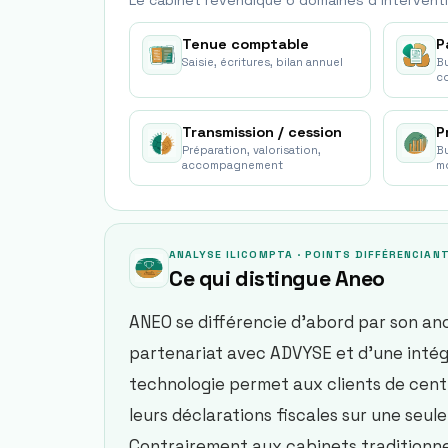
Le cabinet revendique
6
domaine
s
d'interventi
Tenue comptable
P
Saisie, écritures, bilan annuel
Bu
co
Transmission / cession
P
Préparation, valorisation,
Bu
accompagnement
m
ANALYSE ILICOMPTA · POINTS DIFFÉRENCIAN
Ce qui distingue
Aneo
ANEO se différencie d’abord par son anc
partenariat avec ADVYSE et d’une intég
technologie permet aux clients de centra
leurs déclarations fiscales sur une seul
Contrairement aux cabinets traditionnel