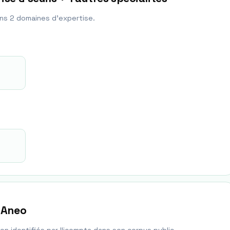
ans
2
domaine
s
d'expertise.
 Aneo