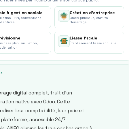
on identifié
s
par Ilicompta dans son corpus public.
aie & gestion sociale
Création d'entreprise
lletins, DSN, conventions
Choix juridique, statuts,
llectives
démarrage
révisionnel
Liasse fiscale
siness plan, simulation,
Établissement liasse annuelle
odélisation
TS
rage digital complet, fruit d’un
ration native avec Odoo. Cette
liser leur comptabilité, leur paie et
e plateforme, accessible 24/7.
s, ANEO élimine les frais cachés grâce à