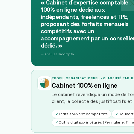
«
Cabinet d'expertise comptable
100% en ligne dédié aux
indépendants, freelances et TPE,
proposant des forfaits mensuels
compétitifs avec un
accompagnement par un conseille
dédié.
»
— Analyse Ilicompta
PROFIL ORGANISATIONNEL · CLASSIFIÉ PAR 
Cabinet 100% en ligne
Le cabinet revendique un mode de fon
client, la collecte des justificatifs et
✓
Tarifs souvent compétitifs
✓
Couvert
✓
Outils digitaux intégrés (Pennylane, Tiime