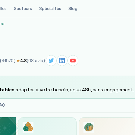
lles
Secteurs
Spécialités
Blog
eo
(
31570
)
·
★
4.8
(
68
avis)
·
tables
adaptés à votre besoin, sous 48h, sans engagement.
AQ