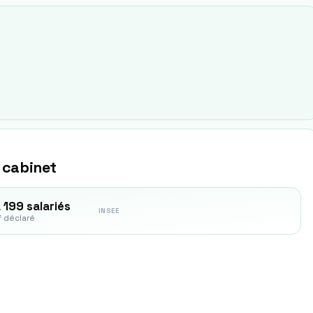
 cabinet
 199 salariés
INSEE
f déclaré