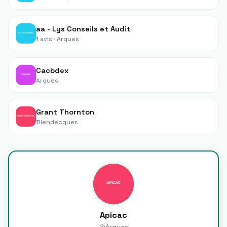
aa - Lys Conseils et Audit
1 avis ·
Arques
Cacbdex
Arques
Grant Thornton
Blendecques
Apicac