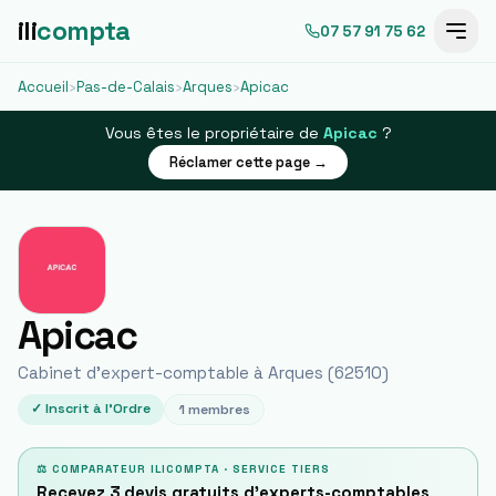
ili
compta
07 57 91 75 62
Accueil
›
Pas-de-Calais
›
Arques
›
Apicac
Vous êtes le propriétaire de
Apicac
?
Réclamer cette page →
Apicac
Cabinet d'expert-comptable à
Arques
(
62510
)
✓ Inscrit à l'Ordre
1
membres
⚖ COMPARATEUR ILICOMPTA · SERVICE TIERS
Recevez 3 devis gratuits d'experts-comptables