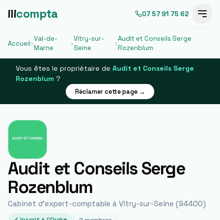
ili
compta
07 57 91 75 62
Val-de-
Vitry-sur-
Audit et Conseils Serge
Accueil
›
›
›
Marne
Seine
Rozenblum
Vous êtes le propriétaire de
Audit et Conseils Serge
Rozenblum
?
Réclamer cette page →
Audit et Conseils Serge
Rozenblum
Cabinet d'expert-comptable à
Vitry-sur-Seine
(
94400
)
✓ Inscrit à l'Ordre