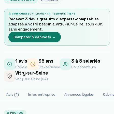
2
membres
⚖ COMPARATEUR ILICOMPTA · SERVICE TIERS
Recevez 3 devis gratuits d'experts-comptables
adaptés à votre besoin à
Vitry-sur-Seine
, sous 48h,
sans engagement.
Comparer 3 cabinets →
1
avis
35
ans
3 à 5 salariés
Google
D'expérience
Collaborateurs
Vitry-sur-Seine
Vitry-sur-Seine (94)
Avis (1)
Infos entreprise
Annonces légales
Cabin
À PROPOS