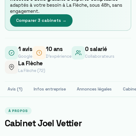
adaptés à votre besoin à
La Flèche
, sous 48h, sans
engagement.
Comparer 3 cabinets →
1
avis
10
ans
0 salarié
Google
D'expérience
Collaborateurs
La Flèche
La Flèche (72)
Avis (1)
Infos entreprise
Annonces légales
Cabin
À PROPOS
Cabinet Joel Vettier