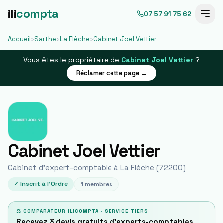
ili
compta
07 57 91 75 62
Accueil
›
Sarthe
›
La Flèche
›
Cabinet Joel Vettier
Vous êtes le propriétaire de
Cabinet Joel Vettier
?
Réclamer cette page →
Cabinet Joel Vettier
Cabinet d'expert-comptable à
La Flèche
(
72200
)
✓ Inscrit à l'Ordre
1
membres
⚖ COMPARATEUR ILICOMPTA · SERVICE TIERS
Recevez 3 devis gratuits d'experts-comptables