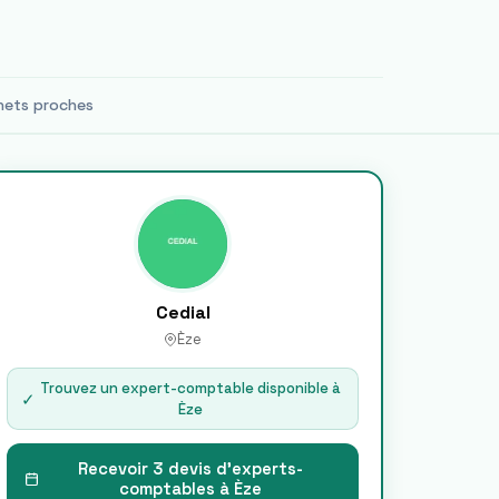
nets proches
Cedial
Èze
Trouvez un expert-comptable disponible à
✓
Èze
Recevoir 3 devis d'experts-
comptables à
Èze