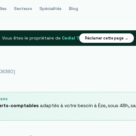
lles
Secteurs
Spécialités
Blog
Vous êtes le propriétaire de
Cedial
?
Réclamer cette page →
06360
)
IERS
perts-comptables
adaptés à votre besoin à
Èze
, sous 48h, s