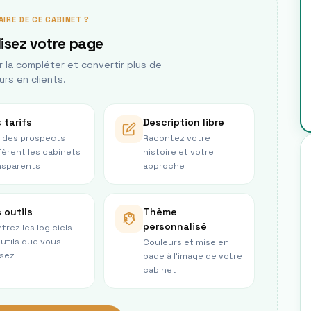
AIRE DE CE CABINET ?
isez votre page
la compléter et convertir plus de
urs en clients.
 tarifs
Description libre
 des prospects
Racontez votre
fèrent les cabinets
histoire et votre
nsparents
approche
 outils
Thème
personnalisé
trez les logiciels
outils que vous
Couleurs et mise en
isez
page à l’image de votre
cabinet