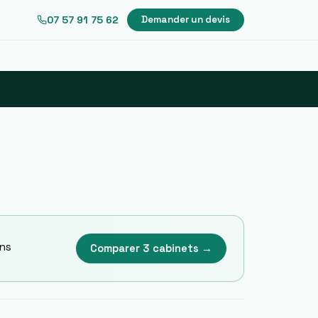
07 57 91 75 62
Demander un devis
ans
Comparer 3 cabinets →