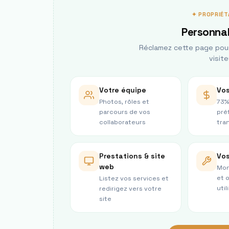
✦ PROPRIÉT
Personnal
Réclamez cette page pour 
visite
Votre équipe
Vos
Photos, rôles et
73%
parcours de vos
pré
collaborateurs
tra
Prestations & site
Vos
web
Mon
et 
Listez vos services et
util
redirigez vers votre
site