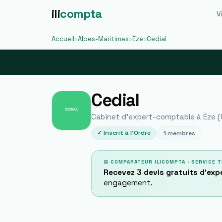
ili
compta
Vi
Accueil
›
Alpes-Maritimes
›
Èze
›
Cedial
Cedial
Cabinet d'expert-comptable à
Èze
(
✓ Inscrit à l'Ordre
1
membres
⚖ COMPARATEUR ILICOMPTA · SERVICE T
Recevez 3 devis gratuits d'ex
engagement.