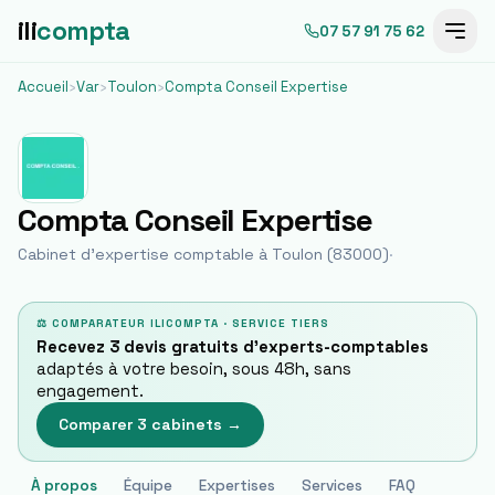
ili
compta
07 57 91 75 62
Accueil
›
Var
›
Toulon
›
Compta Conseil Expertise
Compta Conseil Expertise
Cabinet d'expertise comptable à
Toulon
(
83000
)
·
⚖ COMPARATEUR ILICOMPTA · SERVICE TIERS
Recevez 3 devis gratuits d'experts-comptables
adaptés à votre besoin, sous 48h, sans
engagement.
Comparer 3 cabinets →
À propos
Équipe
Expertises
Services
FAQ