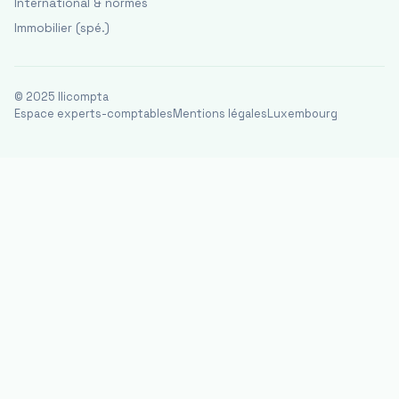
International & normes
Immobilier (spé.)
© 2025 Ilicompta
Espace experts-comptables
Mentions légales
Luxembourg