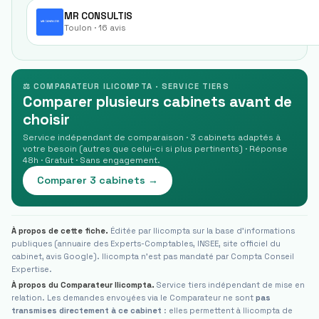
MR CONSULTIS
Toulon
· 16 avis
⚖ COMPARATEUR ILICOMPTA · SERVICE TIERS
Comparer plusieurs cabinets avant de
choisir
Service indépendant de comparaison · 3 cabinets adaptés à
votre besoin (autres que celui-ci si plus pertinents) · Réponse
48h · Gratuit · Sans engagement.
Comparer 3 cabinets →
À propos de cette fiche.
Éditée par Ilicompta sur la base d'informations
publiques (annuaire des Experts-Comptables, INSEE, site officiel du
cabinet, avis Google). Ilicompta n'est pas mandaté par
Compta Conseil
Expertise
.
À propos du Comparateur Ilicompta.
Service tiers indépendant de mise en
relation. Les demandes envoyées via le Comparateur ne sont
pas
transmises directement à ce cabinet
: elles permettent à Ilicompta de