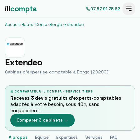
ili
compta
07 57 91 75 62
Accueil
›
Haute-Corse
›
Borgo
›
Extendeo
Extendeo
Cabinet d'expertise comptable à
Borgo
(
20290
)
·
⚖ COMPARATEUR ILICOMPTA · SERVICE TIERS
Recevez 3 devis gratuits d'experts-comptables
adaptés à votre besoin, sous 48h, sans
engagement.
Comparer 3 cabinets →
À propos
Équipe
Expertises
Services
FAQ