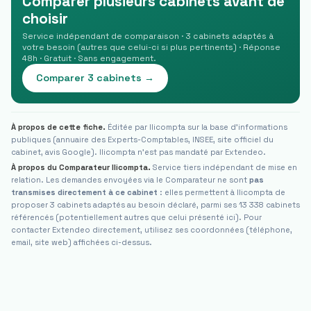
Comparer plusieurs cabinets avant de
choisir
Service indépendant de comparaison · 3 cabinets adaptés à
votre besoin (autres que celui-ci si plus pertinents) · Réponse
48h · Gratuit · Sans engagement.
Comparer 3 cabinets →
À propos de cette fiche.
Éditée par Ilicompta sur la base d'informations
publiques (annuaire des Experts-Comptables, INSEE, site officiel du
cabinet, avis Google). Ilicompta n'est pas mandaté par
Extendeo
.
À propos du Comparateur Ilicompta.
Service tiers indépendant de mise en
relation. Les demandes envoyées via le Comparateur ne sont
pas
transmises directement à ce cabinet
: elles permettent à Ilicompta de
proposer 3 cabinets adaptés au besoin déclaré, parmi ses 13 338 cabinets
référencés (potentiellement autres que celui présenté ici). Pour
contacter
Extendeo
directement, utilisez ses coordonnées (téléphone,
email, site web) affichées ci-dessus.