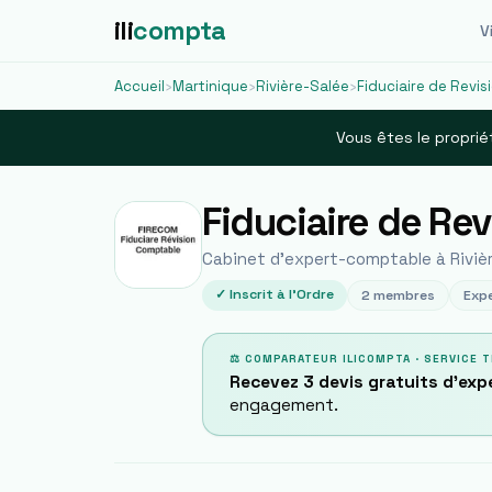
ili
compta
Vi
Accueil
›
Martinique
›
Rivière-Salée
›
Fiduciaire de Revi
Vous êtes le proprié
Fiduciaire de Re
Cabinet d'expert-comptable à
Riviè
✓ Inscrit à l'Ordre
2
membres
Expe
⚖ COMPARATEUR ILICOMPTA · SERVICE T
Recevez 3 devis gratuits d'ex
engagement.