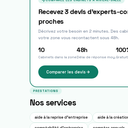
COMPAREZ LES CABINETS À
RIVIÈRE-SALÉE
Recevez 3 devis d'experts-c
proches
Décrivez votre besoin en 2 minutes. Des cabi
votre zone vous recontactent sous 48h.
10
48h
100
Cabinets dans la zone
Délai de réponse moy.
Gratui
Comparer les devis
PRESTATIONS
Nos services
aide à la reprise d'entreprise
aide à la créati
comptabilité d'entreprise
comptes annuels