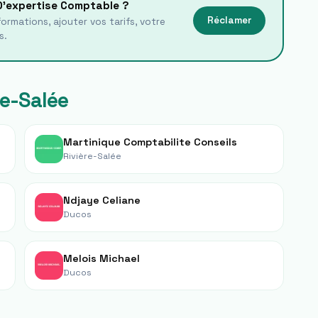
 D'expertise Comptable
?
Réclamer
ormations, ajouter vos tarifs, votre
s.
re-Salée
Martinique Comptabilite Conseils
Rivière-Salée
Ndjaye Celiane
Ducos
Melois Michael
Ducos