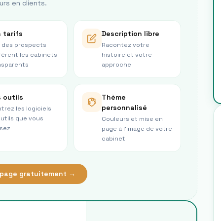
urs en clients.
 tarifs
Description libre
 des prospects
Racontez votre
fèrent les cabinets
histoire et votre
nsparents
approche
 outils
Thème
personnalisé
trez les logiciels
outils que vous
Couleurs et mise en
isez
page à l’image de votre
cabinet
page gratuitement →