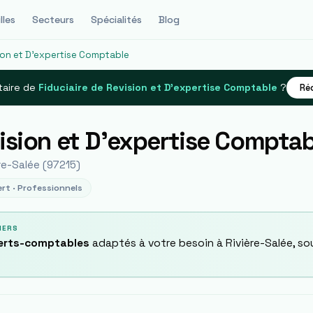
lles
Secteurs
Spécialités
Blog
sion et D'expertise Comptable
taire de
Fiduciaire de Revision et D'expertise Comptable
?
Ré
vision et D'expertise Comptab
re-Salée
(
97215
)
rt ·
Professionnels
IERS
perts-comptables
adaptés à votre besoin à
Rivière-Salée
, so