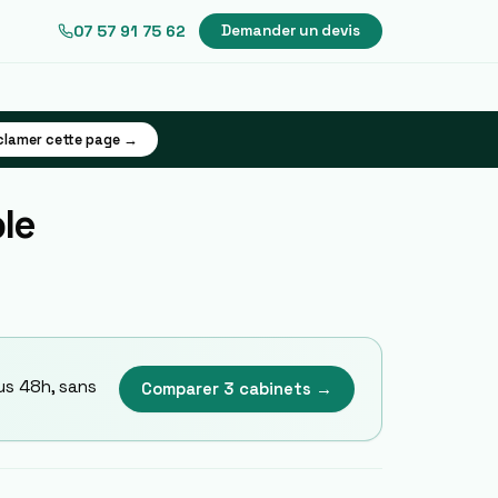
07 57 91 75 62
Demander un devis
clamer cette page →
le
us 48h, sans
Comparer 3 cabinets →