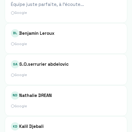
Équipe juste parfaite, à l'écoute...
Google
Benjamin Leroux
BL
Google
S.O.serrurier abdelovic
SA
Google
Nathalie DREAN
ND
Google
Kalil Djebali
KD