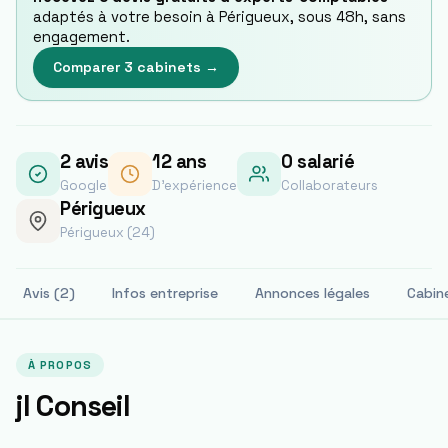
adaptés à votre besoin à
Périgueux
, sous 48h, sans
engagement.
Comparer 3 cabinets →
2
avis
12
ans
0 salarié
Google
D'expérience
Collaborateurs
Périgueux
Périgueux (24)
Avis (2)
Infos entreprise
Annonces légales
Cabin
À PROPOS
jl Conseil