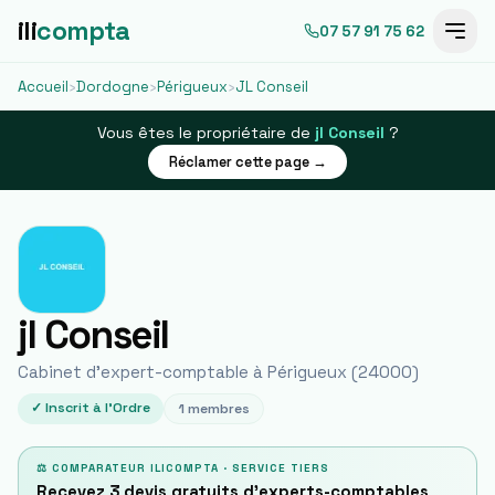
ili
compta
07 57 91 75 62
Accueil
›
Dordogne
›
Périgueux
›
JL Conseil
Vous êtes le propriétaire de
jl Conseil
?
Réclamer cette page →
jl Conseil
Cabinet d'expert-comptable à
Périgueux
(
24000
)
✓ Inscrit à l'Ordre
1
membres
⚖ COMPARATEUR ILICOMPTA · SERVICE TIERS
Recevez 3 devis gratuits d'experts-comptables