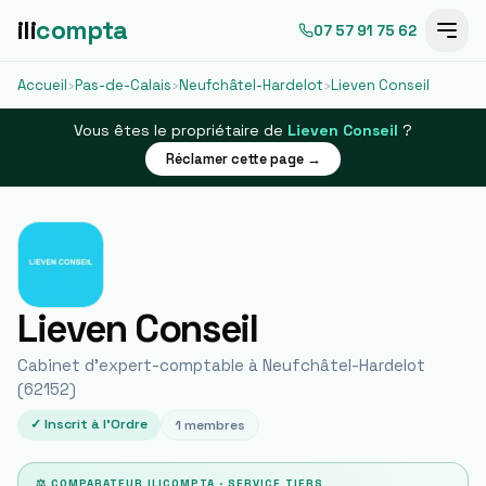
ili
compta
07 57 91 75 62
Accueil
›
Pas-de-Calais
›
Neufchâtel-Hardelot
›
Lieven Conseil
Vous êtes le propriétaire de
Lieven Conseil
?
Réclamer cette page →
Lieven Conseil
Cabinet d'expert-comptable à
Neufchâtel-Hardelot
(
62152
)
✓ Inscrit à l'Ordre
1
membres
⚖ COMPARATEUR ILICOMPTA · SERVICE TIERS