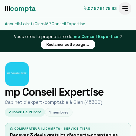
ili
compta
07 57 91 75 62
Accueil
›
Loiret
›
Gien
›
MP Conseil Expertise
Vous êtes le propriétaire de
mp Conseil Expertise
?
Réclamer cette page →
mp Conseil Expertise
Cabinet d'expert-comptable à
Gien
(
45500
)
✓ Inscrit à l'Ordre
1
membres
⚖ COMPARATEUR ILICOMPTA · SERVICE TIERS
Recevez 3 devis gratuits d'experts-comptables