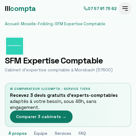
ili
compta
07 57 91 75 62
Accueil
›
Moselle
›
Folkling
›
SFM Expertise Comptable
SFM Expertise Comptable
Cabinet d'expertise comptable à
Morsbach
(
57600
)
⚖ COMPARATEUR ILICOMPTA · SERVICE TIERS
Recevez 3 devis gratuits d'experts-comptables
adaptés à votre besoin, sous 48h, sans
engagement.
Comparer 3 cabinets →
À propos
Équipe
Services
FAQ