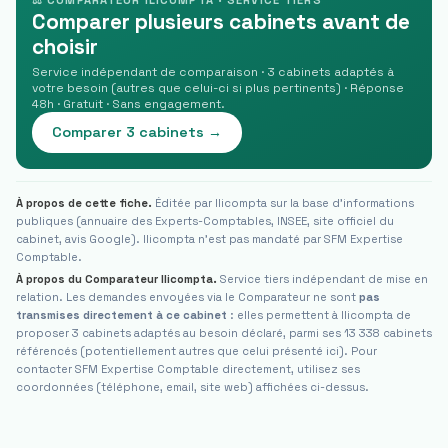
⚖ COMPARATEUR ILICOMPTA · SERVICE TIERS
Comparer plusieurs cabinets avant de
choisir
Service indépendant de comparaison · 3 cabinets adaptés à
votre besoin (autres que celui-ci si plus pertinents) · Réponse
48h · Gratuit · Sans engagement.
Comparer 3 cabinets →
À propos de cette fiche.
Éditée par Ilicompta sur la base d'informations
publiques (annuaire des Experts-Comptables, INSEE, site officiel du
cabinet, avis Google). Ilicompta n'est pas mandaté par
SFM Expertise
Comptable
.
À propos du Comparateur Ilicompta.
Service tiers indépendant de mise en
relation. Les demandes envoyées via le Comparateur ne sont
pas
transmises directement à ce cabinet
: elles permettent à Ilicompta de
proposer 3 cabinets adaptés au besoin déclaré, parmi ses 13 338 cabinets
référencés (potentiellement autres que celui présenté ici). Pour
contacter
SFM Expertise Comptable
directement, utilisez ses
coordonnées (téléphone, email, site web) affichées ci-dessus.