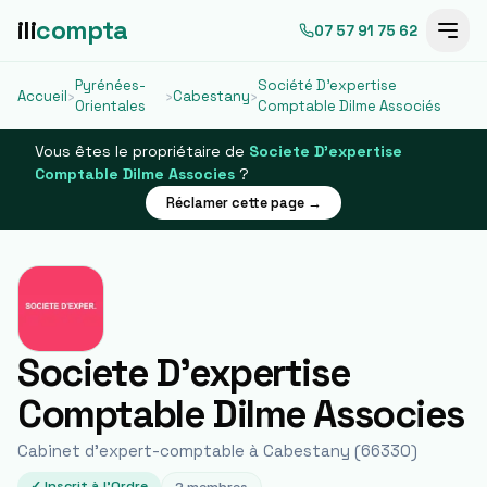
ili
compta
07 57 91 75 62
Pyrénées-
Société D'expertise
Accueil
›
›
Cabestany
›
Orientales
Comptable Dilme Associés
Vous êtes le propriétaire de
Societe D'expertise
Comptable Dilme Associes
?
Réclamer cette page →
Societe D'expertise
Comptable Dilme Associes
Cabinet d'expert-comptable à
Cabestany
(
66330
)
✓ Inscrit à l'Ordre