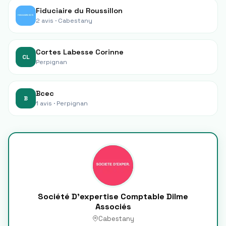
Fiduciaire du Roussillon
2 avis ·
Cabestany
Cortes Labesse Corinne
CL
Perpignan
Bcec
B
1 avis ·
Perpignan
Société D'expertise Comptable Dilme
Associés
Cabestany