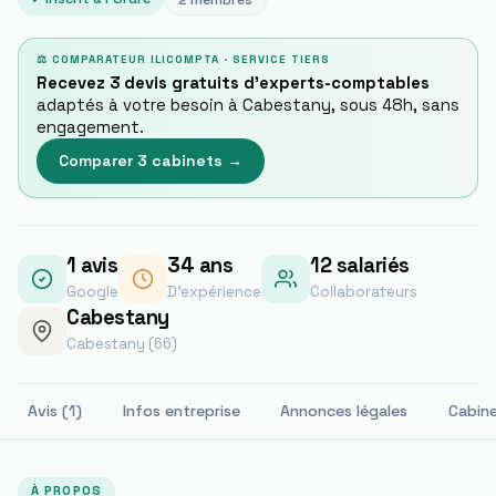
2
membres
⚖ COMPARATEUR ILICOMPTA · SERVICE TIERS
Recevez 3 devis gratuits d'experts-comptables
adaptés à votre besoin à
Cabestany
, sous 48h, sans
engagement.
Comparer 3 cabinets →
1
avis
34
ans
12 salariés
Google
D'expérience
Collaborateurs
Cabestany
Cabestany (66)
Avis (1)
Infos entreprise
Annonces légales
Cabin
À PROPOS