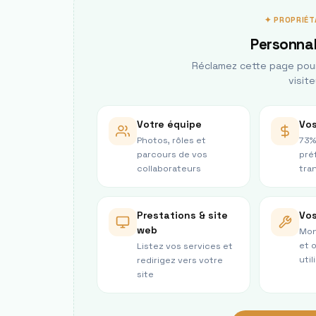
✦ PROPRIÉT
Personnal
Réclamez cette page pour 
visite
Votre équipe
Vos
Photos, rôles et
73%
parcours de vos
pré
collaborateurs
tra
Prestations & site
Vos
web
Mon
et 
Listez vos services et
util
redirigez vers votre
site