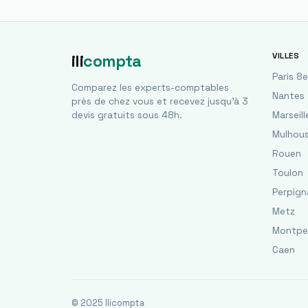
VILLES
ili
compta
Paris 8e
Comparez les experts-comptables
Nantes
près de chez vous et recevez jusqu'à 3
devis gratuits sous 48h.
Marseill
Mulhou
Rouen
Toulon
Perpign
Metz
Montpel
Caen
© 2025 Ilicompta