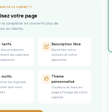
AIRE DE CE CABINET ?
isez votre page
la compléter et convertir plus de
urs en clients.
 tarifs
Description libre
 des prospects
Racontez votre
fèrent les cabinets
histoire et votre
nsparents
approche
 outils
Thème
personnalisé
trez les logiciels
outils que vous
Couleurs et mise en
isez
page à l’image de votre
cabinet