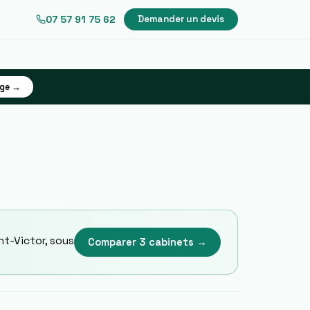
07 57 91 75 62
Demander un devis
age →
nt-Victor
, sous
Comparer 3 cabinets →