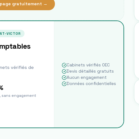
page gratuitement →
NT-VICTOR
omptables
Cabinets vérifiés OEC
nets vérifiés de
Devis détaillés gratuits
Aucun engagement
Données confidentielles
%
t, sans engagement