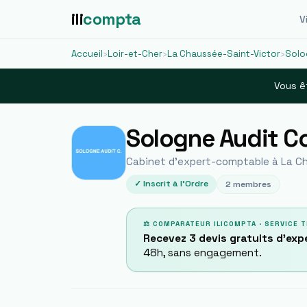
ili
compta
Vi
Accueil
›
Loir-et-Cher
›
La Chaussée-Saint-Victor
›
Solo
Vous êt
Sologne Audit Co
Cabinet d'expert-comptable à
La C
✓ Inscrit à l'Ordre
2
membres
⚖ COMPARATEUR ILICOMPTA · SERVICE T
Recevez 3 devis gratuits d'ex
48h, sans engagement.