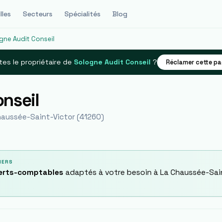
lles
Secteurs
Spécialités
Blog
gne Audit Conseil
es le propriétaire de
Sologne Audit Conseil
?
Réclamer cette p
nseil
haussée-Saint-Victor
(
41260
)
IERS
perts-comptables
adaptés à votre besoin à
La Chaussée-Sai