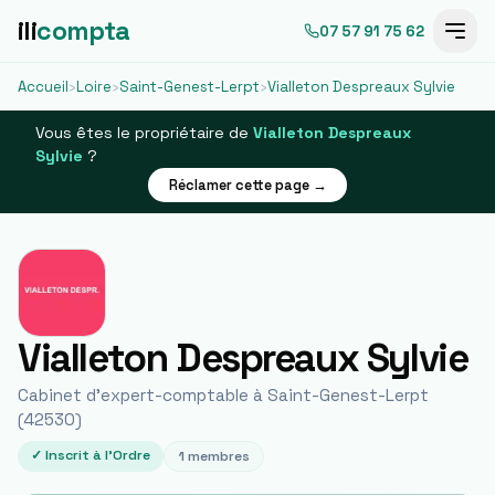
ili
compta
07 57 91 75 62
Accueil
›
Loire
›
Saint-Genest-Lerpt
›
Vialleton Despreaux Sylvie
Vous êtes le propriétaire de
Vialleton Despreaux
Sylvie
?
Réclamer cette page →
Vialleton Despreaux Sylvie
Cabinet d'expert-comptable à
Saint-Genest-Lerpt
(
42530
)
✓ Inscrit à l'Ordre
1
membres