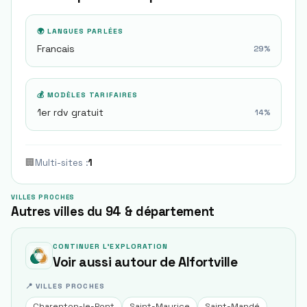
🌍 LANGUES PARLÉES
Francais
29
%
💰 MODÈLES TARIFAIRES
1er rdv gratuit
14
%
🏢
Multi-sites
:
1
VILLES PROCHES
Autres villes du 94 & département
CONTINUER L'EXPLORATION
Voir aussi autour de
Alfortville
📍 VILLES PROCHES
Charenton-le-Pont
Saint-Maurice
Saint-Mandé