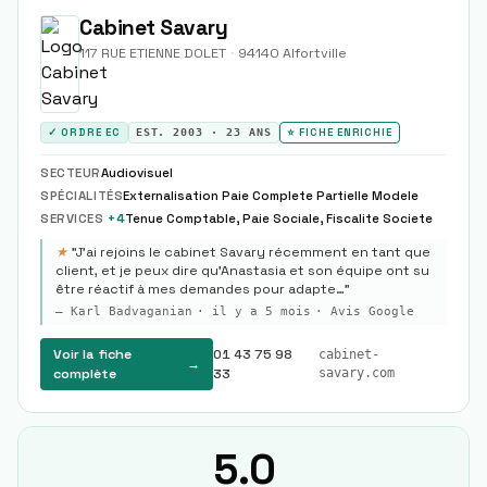
Cabinet Savary
117 RUE ETIENNE DOLET
·
94140
Alfortville
✓ ORDRE EC
EST.
2003
·
23
ANS
⭐ FICHE ENRICHIE
SECTEUR
Audiovisuel
SPÉCIALITÉS
Externalisation Paie Complete Partielle Modele
SERVICES
+
4
Tenue Comptable, Paie Sociale, Fiscalite Societe
★
"
J’ai rejoins le cabinet Savary récemment en tant que
client, et je peux dire qu’Anastasia et son équipe ont su
être réactif à mes demandes pour adapte…
"
—
Karl Badvaganian
·
il y a 5 mois
· Avis Google
Voir la fiche
01 43 75 98
cabinet-
→
complète
33
savary.com
5.0