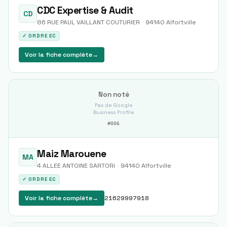
CDC Expertise & Audit
CD
86 RUE PAUL VAILLANT COUTURIER
·
94140
Alfortville
✓ ORDRE EC
Voir la fiche complète
→
Non noté
Pas de Google
Business Profile
#
006
Maiz Marouene
MA
4 ALLEE ANTOINE SARTORI
·
94140
Alfortville
✓ ORDRE EC
Voir la fiche complète
→
21629997918