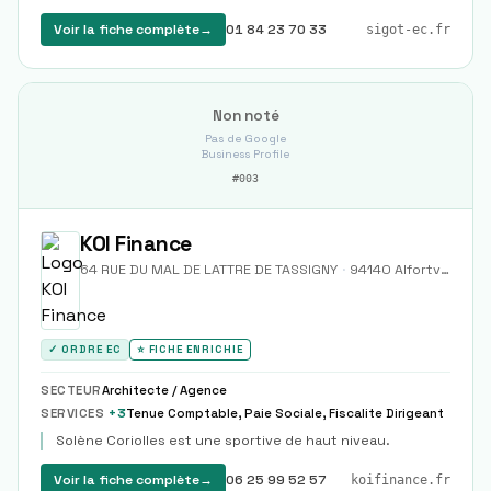
Voir la fiche complète
→
01 84 23 70 33
sigot-ec.fr
Non noté
Pas de Google
Business Profile
#
003
KOI Finance
64 RUE DU MAL DE LATTRE DE TASSIGNY
·
94140
Alfortville
✓ ORDRE EC
⭐ FICHE ENRICHIE
SECTEUR
Architecte / Agence
SERVICES
+
3
Tenue Comptable, Paie Sociale, Fiscalite Dirigeant
Solène Coriolles est une sportive de haut niveau.
Voir la fiche complète
→
06 25 99 52 57
koifinance.fr