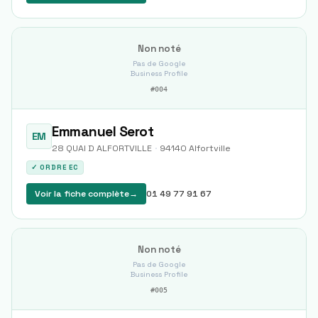
Non noté
Pas de Google
Business Profile
#
004
Emmanuel Serot
EM
28 QUAI D ALFORTVILLE
·
94140
Alfortville
✓ ORDRE EC
Voir la fiche complète
→
01 49 77 91 67
Non noté
Pas de Google
Business Profile
#
005