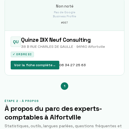
Non noté
Pas de Google
Business Profile
#
007
Quinze DIX Neuf Consulting
QU
38 B RUE CHARLES DE GAULLE
·
94140
Alfortville
✓ ORDRE EC
Voir la fiche complète
→
06 34 27 25 63
1
ÉTAPE 2 · À PROPOS
À propos du parc des experts-
comptables à
Alfortville
Statistiques, outils, langues parlées, questions fréquentes et