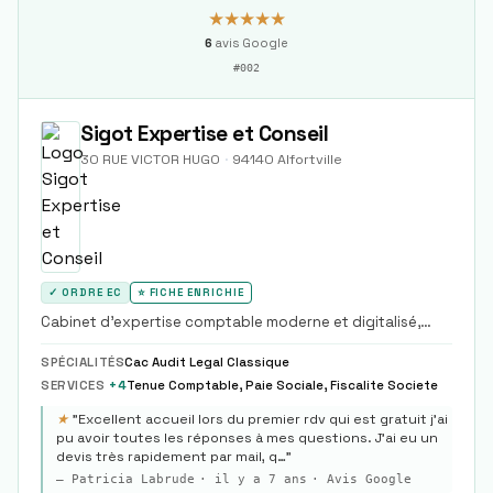
★★★★★
6
avis Google
#
002
Sigot Expertise et Conseil
30 RUE VICTOR HUGO
·
94140
Alfortville
✓ ORDRE EC
⭐ FICHE ENRICHIE
Cabinet d'expertise comptable moderne et digitalisé,
positionné comme un partenaire de proximité pour les
dirigeants de PME et startups.
SPÉCIALITÉS
Cac Audit Legal Classique
SERVICES
+
4
Tenue Comptable, Paie Sociale, Fiscalite Societe
★
"
Excellent accueil lors du premier rdv qui est gratuit j'ai
pu avoir toutes les réponses à mes questions. J'ai eu un
devis très rapidement par mail, q…
"
—
Patricia Labrude
·
il y a 7 ans
· Avis Google