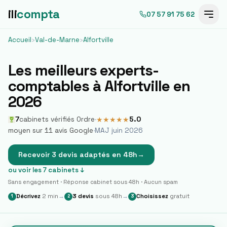
ili
compta
07 57 91 75 62
Accueil
›
Val-de-Marne
›
Alfortville
Les meilleurs experts-
comptables à
Alfortville
en
2026
7
cabinets vérifiés Ordre
·
5.0
★
★
★
★
★
moyen sur
11
avis Google
·
MAJ juin 2026
Recevoir 3 devis adaptés en 48h
→
ou voir les
7
cabinets ↓
Sans engagement · Réponse cabinet sous 48h · Aucun spam
Décrivez
2 min
→
3 devis
sous 48h
→
Choisissez
gratuit
1
2
3