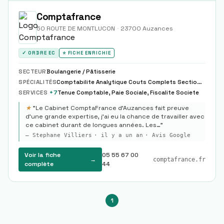
Comptafrance
50 ROUTE DE MONTLUCON
·
23700
Auzances
✓ ORDRE EC
⭐ FICHE ENRICHIE
SECTEUR
Boulangerie / Pâtisserie
SPÉCIALITÉS
Comptabilite Analytique Couts Complets Sections Homogenes, Reporting Financier Pilotage Kpis Dashboards Temps Reel
SERVICES
+
7
Tenue Comptable, Paie Sociale, Fiscalite Societe
★
"
Le Cabinet ComptaFrance d’Auzances fait preuve
d’une grande expertise, j’ai eu la chance de travailler avec
ce cabinet durant de longues années. Les…
"
—
Stephane Villiers
·
il y a un an
· Avis Google
Voir la fiche
05 55 67 00
→
comptafrance.fr
complète
44
1