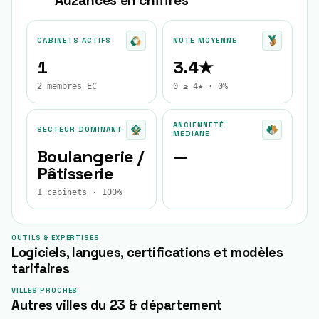
Auzances
en chiffres
CABINETS ACTIFS
NOTE MOYENNE
1
3.4★
2 membres EC
0 ≥ 4★ · 0%
ANCIENNETÉ
SECTEUR DOMINANT
MÉDIANE
Boulangerie /
—
Pâtisserie
1 cabinets · 100%
OUTILS & EXPERTISES
Logiciels, langues, certifications et modèles
tarifaires
VILLES PROCHES
Autres villes du 23 & département