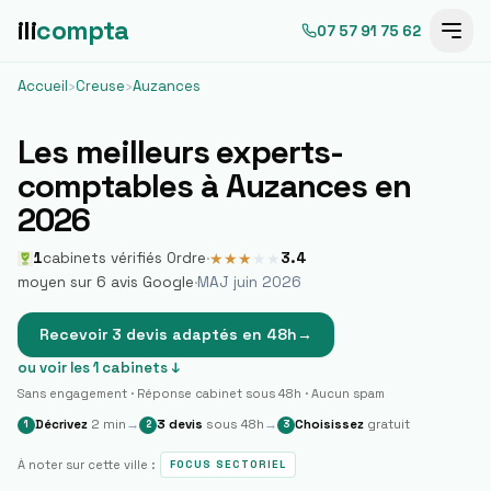
ili
compta
07 57 91 75 62
Accueil
›
Creuse
›
Auzances
Les meilleurs experts-
comptables à
Auzances
en
2026
1
cabinets vérifiés Ordre
·
3.4
★
★
★
★
★
moyen sur
6
avis Google
·
MAJ juin 2026
Recevoir 3 devis adaptés en 48h
→
ou voir les
1
cabinets ↓
Sans engagement · Réponse cabinet sous 48h · Aucun spam
Décrivez
2 min
→
3 devis
sous 48h
→
Choisissez
gratuit
1
2
3
À noter sur cette ville :
FOCUS SECTORIEL