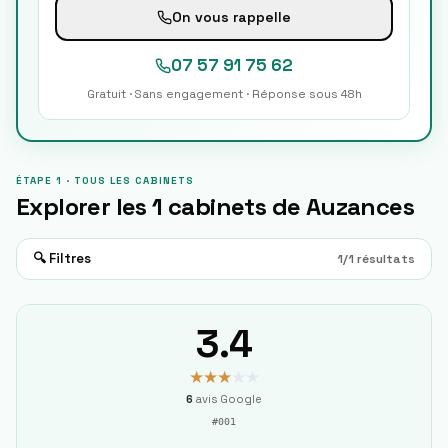
On vous rappelle
07 57 91 75 62
Gratuit · Sans engagement · Réponse sous 48h
ÉTAPE 1 · TOUS LES CABINETS
Explorer les
1
cabinets de
Auzances
🔍 Filtres
1
/
1
résultats
3.4
★★★
★★
6
avis Google
#
001