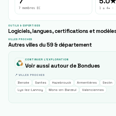
7
5.0
7 membres EC
1 ≥ 4★ · 
OUTILS & EXPERTISES
Logiciels, langues, certifications et modèles
VILLES PROCHES
Autres villes du 59 & département
CONTINUER L'EXPLORATION
Voir aussi autour de
Bondues
📍 VILLES PROCHES
Bersée
Santes
Hazebrouck
Armentières
Seclin
Lys-lez-Lannoy
Mons-en-Barœul
Valenciennes