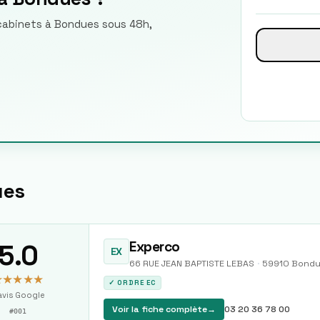
 cabinets à Bondues sous 48h,
ues
5.0
Experco
EX
66 RUE JEAN BAPTISTE LEBAS
·
59910
Bondu
★★★★★
✓ ORDRE EC
vis Google
Voir la fiche complète
→
03 20 36 78 00
#
001