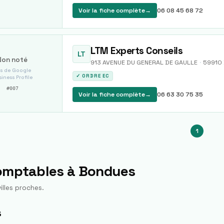
Voir la fiche complète
→
06 08 45 68 72
LTM Experts Conseils
LT
Non noté
913 AVENUE DU GENERAL DE GAULLE
·
59910
s de Google
✓ ORDRE EC
iness Profile
#
007
Voir la fiche complète
→
06 63 30 75 35
1
comptables à
Bondues
illes proches.
s