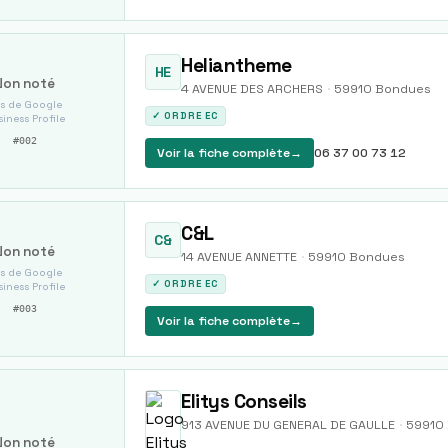
Heliantheme
HE
Non noté
4 AVENUE DES ARCHERS
·
59910
Bondues
s de Google
✓ ORDRE EC
iness Profile
#
002
Voir la fiche complète
→
06 37 00 73 12
C&L
C&
Non noté
14 AVENUE ANNETTE
·
59910
Bondues
s de Google
✓ ORDRE EC
iness Profile
#
003
Voir la fiche complète
→
Elitys Conseils
913 AVENUE DU GENERAL DE GAULLE
·
59910
Non noté