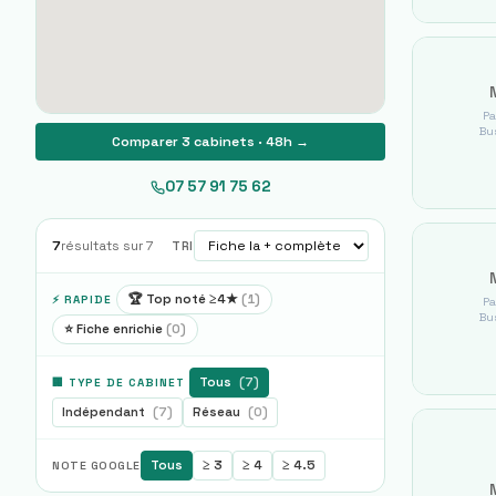
Pa
Bus
Comparer 3 cabinets · 48h →
07 57 91 75 62
7
résultats sur
7
TRI
🏆 Top noté ≥4★
(
1
)
⚡ RAPIDE
Pa
Bus
⭐ Fiche enrichie
(
0
)
Tous
(
7
)
🏢 TYPE DE CABINET
Indépendant
(
7
)
Réseau
(
0
)
Tous
≥ 3
≥ 4
≥ 4.5
NOTE GOOGLE