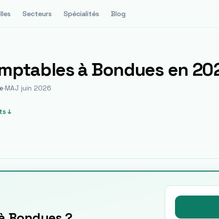
lles
Secteurs
Spécialités
Blog
omptables à
Bondues
en 20
e
·
MAJ juin 2026
ts ↓
 à Bondues ?