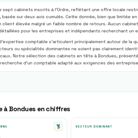
t cabinets inscrits à l'Ordre, reflétant une offre locale restre
, basée sur deux avis cumulés. Cette donnée, bien que limitée e
n client élevée malgré un faible nombre de retours. Aucun cabinet
ons détaillées pour les entreprises et indépendants recherchant u
expertise comptable s'articulent principalement autour de la qual
eurs ou spécialités dominantes ne soient pas clairement identifi
ocaux. Notre sélection des cabinets en tête à Bondues, présentée
 la recherche d'un comptable adapté aux exigences des entreprises
e à
Bondues
en chiffres
ENNE
SECTEUR DOMINANT