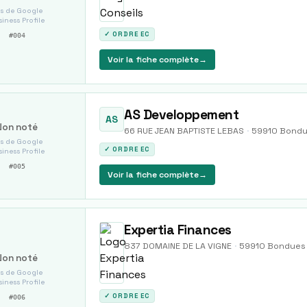
s de Google
iness Profile
✓ ORDRE EC
#
004
Voir la fiche complète
→
AS Developpement
AS
Non noté
66 RUE JEAN BAPTISTE LEBAS
·
59910
Bondu
s de Google
✓ ORDRE EC
iness Profile
#
005
Voir la fiche complète
→
Expertia Finances
837 DOMAINE DE LA VIGNE
·
59910
Bondues
Non noté
s de Google
iness Profile
✓ ORDRE EC
#
006