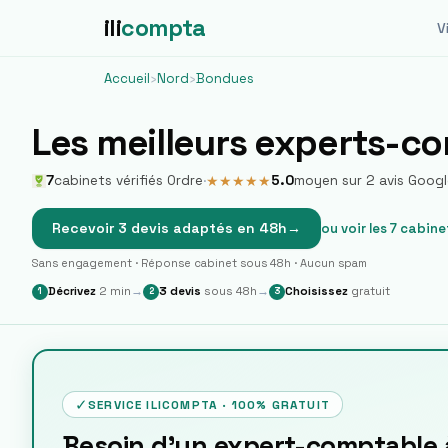
ili
compta
Vi
Accueil
›
Nord
›
Bondues
Les meilleurs experts-c
7
cabinets vérifiés Ordre
·
5.0
moyen sur
2
avis Googl
★
★
★
★
★
Recevoir 3 devis adaptés en 48h
→
ou voir les
7
cabine
Sans engagement · Réponse cabinet sous 48h · Aucun spam
Décrivez
2 min
→
3 devis
sous 48h
→
Choisissez
gratuit
1
2
3
✓
SERVICE ILICOMPTA · 100% GRATUIT
Besoin d'un expert-comptable