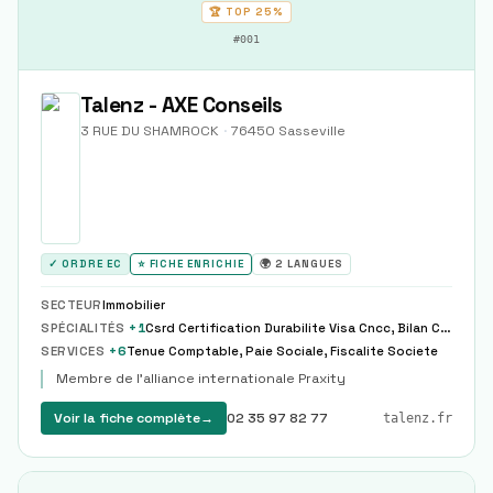
🏆 TOP
25%
#
001
Talenz - AXE Conseils
3 RUE DU SHAMROCK
·
76450
Sasseville
✓ ORDRE EC
⭐ FICHE ENRICHIE
🌍
2
LANGUES
SECTEUR
Immobilier
SPÉCIALITÉS
+
1
Csrd Certification Durabilite Visa Cncc, Bilan Carbone Empreinte
SERVICES
+
6
Tenue Comptable, Paie Sociale, Fiscalite Societe
Membre de l'alliance internationale Praxity
Voir la fiche complète
→
02 35 97 82 77
talenz.fr