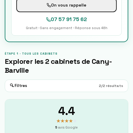
On vous rappelle
07 57 91 75 62
Gratuit · Sans engagement · Réponse sous 48h
ÉTAPE 1 · TOUS LES CABINETS
Explorer les
2
cabinets de
Cany-
Barville
🔍 Filtres
2
/
2
résultats
4.4
★★★★
★
5
avis Google