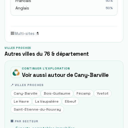
Francais
50
%
Anglais
50
%
🏢
Multi-sites
:
1
VILLES PROCHES
Autres villes du 76 & département
CONTINUER L'EXPLORATION
Voir aussi autour de
Cany-Barville
📍 VILLES PROCHES
Cany-Barville
Bois-Guillaume
Fécamp
Yvetot
Le Havre
La Vaupalière
Elbeuf
Saint-Étienne-du-Rouvray
🏢 PAR SECTEUR