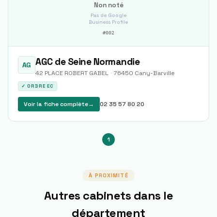
Non noté
Pas de Google
Business Profile
#
002
AGC de Seine Normandie
AG
42 PLACE ROBERT GABEL
·
76450
Cany-Barville
✓ ORDRE EC
Voir la fiche complète
→
02 35 57 80 20
1
À PROXIMITÉ
Autres cabinets dans le
département