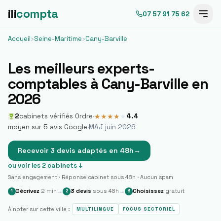
ili
compta
07 57 91 75 62
Accueil
›
Seine-Maritime
›
Cany-Barville
Les meilleurs experts-
comptables à
Cany-Barville
en
2026
2
cabinets vérifiés Ordre
·
4.4
★
★
★
★
★
moyen sur
5
avis Google
·
MAJ juin 2026
Recevoir 3 devis adaptés en 48h
→
ou voir les
2
cabinets ↓
Sans engagement · Réponse cabinet sous 48h · Aucun spam
Décrivez
2 min
→
3 devis
sous 48h
→
Choisissez
gratuit
1
2
3
À noter sur cette ville :
MULTILINGUE
FOCUS SECTORIEL