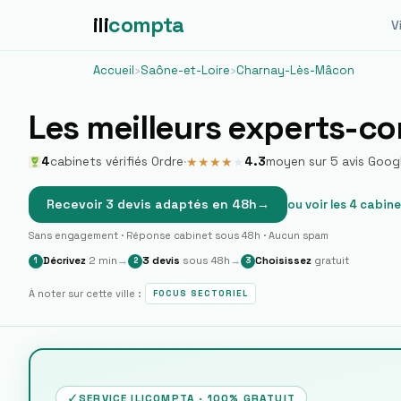
ili
compta
Vi
Accueil
›
Saône-et-Loire
›
Charnay-Lès-Mâcon
Les meilleurs experts-c
4
cabinets vérifiés Ordre
·
4.3
moyen sur
5
avis Goog
★
★
★
★
★
Recevoir 3 devis adaptés en 48h
→
ou voir les
4
cabine
Sans engagement · Réponse cabinet sous 48h · Aucun spam
Décrivez
2 min
→
3 devis
sous 48h
→
Choisissez
gratuit
1
2
3
À noter sur cette ville :
FOCUS SECTORIEL
✓
SERVICE ILICOMPTA · 100% GRATUIT