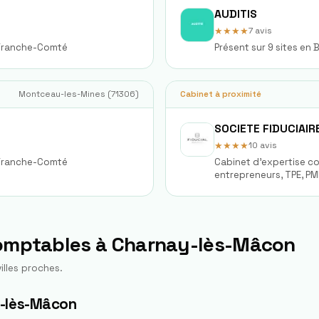
AUDITIS
★★★★
7
avis
-Franche-Comté
Présent sur 9 sites e
Montceau-les-Mines
(
71306
)
Cabinet à proximité
★★★★
10
avis
-Franche-Comté
Cabinet d'expertise co
entrepreneurs, TPE, PM
Bourgogne.
comptables à
Charnay-lès-Mâcon
illes proches.
y-lès-Mâcon