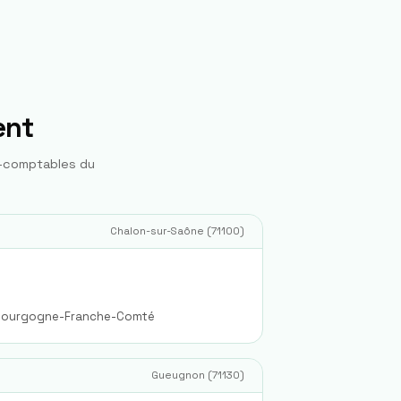
ent
s-comptables du
Chalon-sur-Saône
(
71100
)
n Bourgogne-Franche-Comté
Gueugnon
(
71130
)