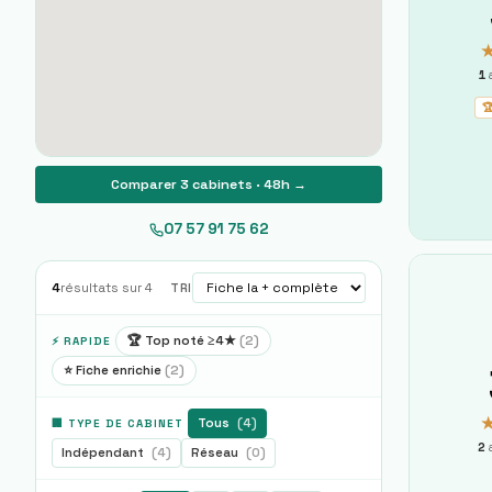
1
a

Comparer 3 cabinets · 48h →
07 57 91 75 62
4
résultats sur
4
TRI
🏆 Top noté ≥4★
(
2
)
⚡ RAPIDE
⭐ Fiche enrichie
(
2
)
Tous
(
4
)
🏢 TYPE DE CABINET
2
a
Indépendant
(
4
)
Réseau
(
0
)