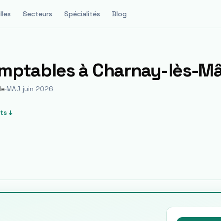
lles
Secteurs
Spécialités
Blog
omptables à
Charnay-lès-M
le
·
MAJ juin 2026
ts ↓