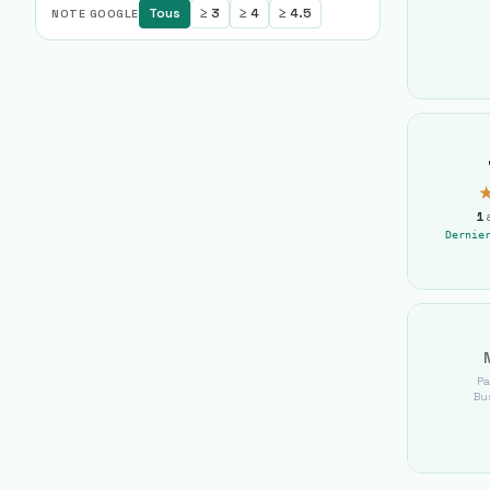
Tous
≥ 3
≥ 4
≥ 4.5
NOTE GOOGLE
1
a
Dernie
Pa
Bus