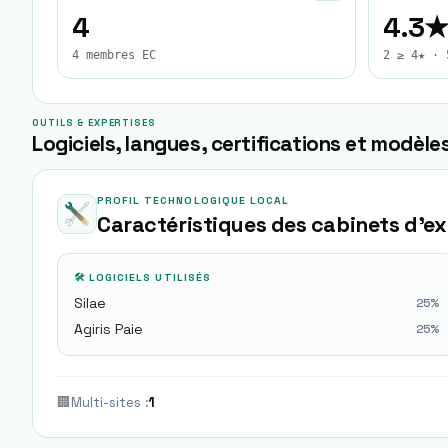
4
4.3
4 membres EC
2 ≥ 4★ · 
OUTILS & EXPERTISES
Logiciels, langues, certifications et modèles
PROFIL TECHNOLOGIQUE LOCAL
Caractéristiques des cabinets d'e
🛠 LOGICIELS UTILISÉS
Silae
25
%
Agiris Paie
25
%
🏢
Multi-sites
:
1