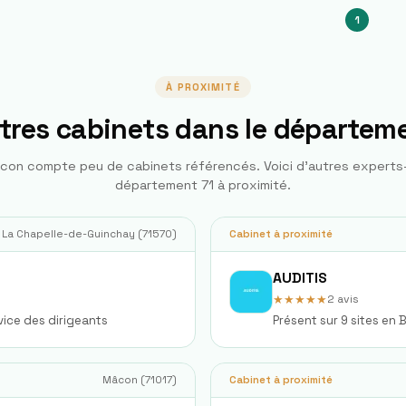
1
À PROXIMITÉ
tres cabinets dans le départem
âcon
compte peu de cabinets référencés. Voici d'autres expert
département
71
à proximité.
La Chapelle-de-Guinchay
(
71570
)
Cabinet à proximité
AUDITIS
★★★★★
2
avis
vice des dirigeants
Présent sur 9 sites e
Mâcon
(
71017
)
Cabinet à proximité