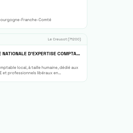
n Bourgogne-Franche-Comté
Le Creusot
(
71200
)
SOCIETE FIDUCIAIRE NATIONALE D'EXPERTISE COMPTABLE FIDEXPERTISE
mptable local, à taille humaine, dédié aux
E et professionnels libéraux en