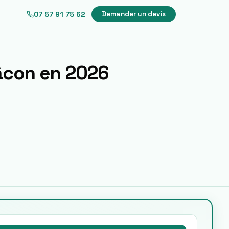
07 57 91 75 62
Demander un devis
âcon
en 2026