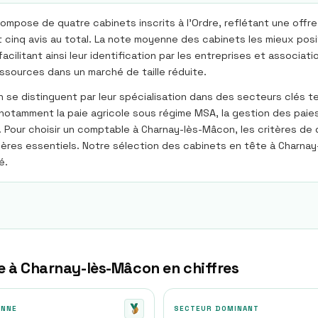
pose de quatre cabinets inscrits à l’Ordre, reflétant une offre 
 cinq avis au total. La note moyenne des cabinets les mieux positi
cilitant ainsi leur identification par les entreprises et associati
essources dans un marché de taille réduite.
 distinguent par leur spécialisation dans des secteurs clés tels 
otamment la paie agricole sous régime MSA, la gestion des paies p
 Pour choisir un comptable à Charnay-lès-Mâcon, les critères de qu
ères essentiels. Notre sélection des cabinets en tête à Charna
é.
e à
Charnay-lès-Mâcon
en chiffres
ENNE
SECTEUR DOMINANT