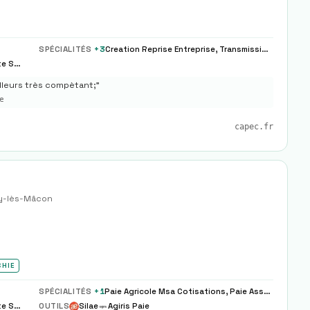
SPÉCIALITÉS
+
3
Creation Reprise Entreprise, Transmission Entreprise
Tenue Comptable, Paie Sociale, Fiscalite Societe
illeurs très compètant;
"
e
capec.fr
y-lès-Mâcon
CHIE
SPÉCIALITÉS
+
1
Paie Agricole Msa Cotisations, Paie Associations Loi 1901 Specifique
Tenue Comptable, Paie Sociale, Fiscalite Societe
OUTILS
Silae
Agiris Paie