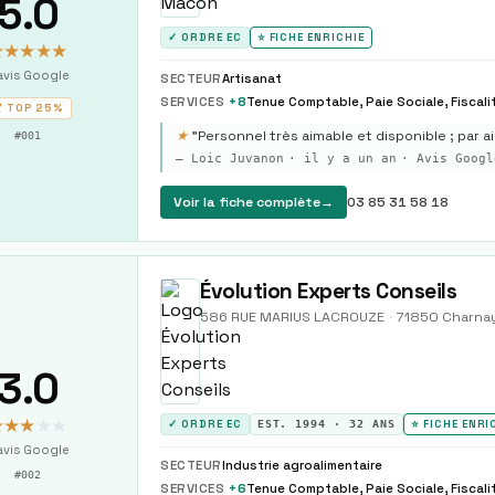
5.0
✓ ORDRE EC
⭐ FICHE ENRICHIE
★★★★★
vis Google
SECTEUR
Artisanat
SERVICES
+
8
 TOP
25%
★
"
Personnel très aimable et disponible ; par a
#
001
—
Loic Juvanon
·
il y a un an
· Avis Googl
Voir la fiche complète
→
03 85 31 58 18
Évolution Experts Conseils
586 RUE MARIUS LACROUZE
·
71850
Charna
3.0
★★★
★★
✓ ORDRE EC
EST.
1994
·
32
ANS
⭐ FICHE ENRI
vis Google
SECTEUR
Industrie agroalimentaire
#
002
SERVICES
+
6