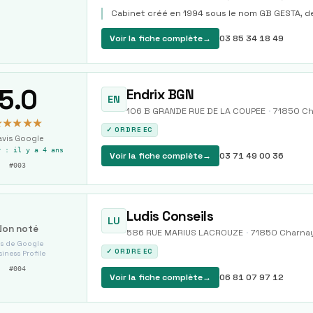
Cabinet créé en 1994 sous le nom GB GESTA, d
Voir la fiche complète
→
03 85 34 18 49
5.0
Endrix BGN
EN
106 B GRANDE RUE DE LA COUPEE
·
71850
Ch
★★★★★
✓ ORDRE EC
vis Google
r :
il y a 4 ans
Voir la fiche complète
→
03 71 49 00 36
#
003
Ludis Conseils
LU
Non noté
586 RUE MARIUS LACROUZE
·
71850
Charna
s de Google
✓ ORDRE EC
iness Profile
#
004
Voir la fiche complète
→
06 81 07 97 12