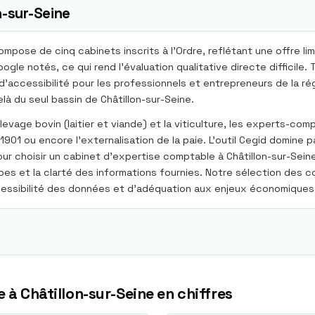
-sur-Seine
ompose de cinq cabinets inscrits à l’Ordre, reflétant une offre l
gle notés, ce qui rend l’évaluation qualitative directe difficile
 d’accessibilité pour les professionnels et entrepreneurs de la r
elà du seul bassin de Châtillon-sur-Seine.
levage bovin (laitier et viande) et la viticulture, les experts-c
 1901 ou encore l’externalisation de la paie. L’outil Cegid domine 
 choisir un cabinet d’expertise comptable à Châtillon-sur-Seine, 
uipes et la clarté des informations fournies. Notre sélection des 
cessibilité des données et d’adéquation aux enjeux économiques d
e à
Châtillon-sur-Seine
en chiffres