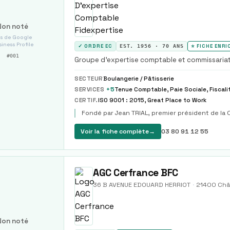
Non noté
s de Google
iness Profile
✓ ORDRE EC
EST.
1956
·
70
ANS
⭐ FICHE ENRI
#
001
Groupe d'expertise comptable et commissariat a
proximité d'un cabinet régional.
SECTEUR
Boulangerie / Pâtisserie
SERVICES
+
5
CERTIF.
ISO 9001 : 2015, Great Place to Work
Fondé par Jean TRIAL, premier président de l
Voir la fiche complète
→
03 80 91 12 55
AGC Cerfrance BFC
36 B AVENUE EDOUARD HERRIOT
·
21400
Châ
Non noté