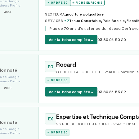
s de Google
✓ ORDRE EC
⭐ FICHE ENRICHIE
iness Profile
#
002
SECTEUR
Agriculture polyculture
SERVICES
+
7
Plus de 70 ans d'existence du réseau Cerfran
Voir la fiche complète
→
03 80 91 50 20
Rocard
RO
Non noté
8 RUE DE LA FORGEOTTE
·
21400
Châtillon-
s de Google
✓ ORDRE EC
iness Profile
#
003
Voir la fiche complète
→
03 80 81 53 22
Expertise et Technique Compt
EX
Non noté
25 RUE DU DOCTEUR ROBERT
·
21400
Châtil
s de Google
✓ ORDRE EC
iness Profile