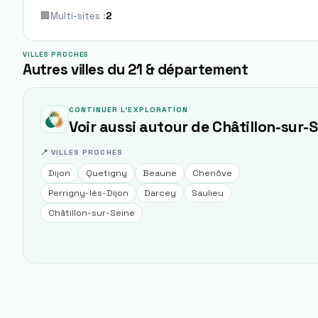
🏢
Multi-sites
:
2
VILLES PROCHES
Autres villes du 21 & département
CONTINUER L'EXPLORATION
Voir aussi autour de
Châtillon-sur-
📍 VILLES PROCHES
Dijon
Quetigny
Beaune
Chenôve
Perrigny-lès-Dijon
Darcey
Saulieu
Châtillon-sur-Seine