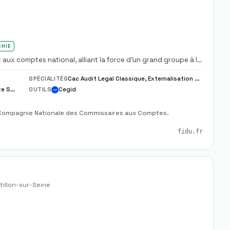
CHIE
ux comptes national, alliant la force d'un grand groupe à la
SPÉCIALITÉS
Cac Audit Legal Classique, Externalisation Paie Complete Partielle Modele
Tenue Comptable, Paie Sociale, Fiscalite Societe
OUTILS
Cegid
a Compagnie Nationale des Commissaires aux Comptes.
fidu.fr
tillon-sur-Seine