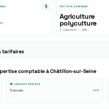
ENNE
SECTEUR DOMINANT
Agriculture
polyculture
0%
1 cabinets · 20%
 tarifaires
xpertise comptable à
Châtillon-sur-Seine
🌍 LANGUES PARLÉES
Francais
40
%