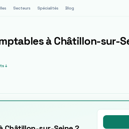
lles
Secteurs
Spécialités
Blog
omptables à
Châtillon-sur-S
ts ↓
 Châtillon-sur-Seine ?