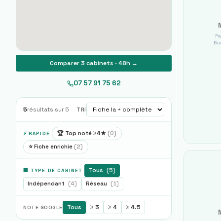
Pa
Bus
Comparer 3 cabinets · 48h →
07 57 91 75 62
5
résultats sur
5
TRI
🏆 Top noté ≥4★
(
0
)
⚡ RAPIDE
⭐ Fiche enrichie
(
2
)
Tous
(
5
)
🏢 TYPE DE CABINET
Indépendant
(
4
)
Réseau
(
1
)
Tous
≥ 3
≥ 4
≥ 4.5
NOTE GOOGLE