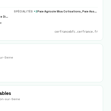
SPÉCIALITÉS
+
2
Paie Agricole Msa Cotisations, Paie Associations Loi 1901 Specifique
Tenue Comptable, Paie Sociale, Fiscalite Dirigeant
ce
cerfrancebfc.cerfrance.fr
sur-Seine
ables
lon-sur-Seine