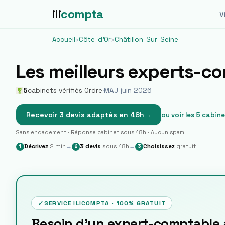
ili
compta
Vi
Accueil
›
Côte-d'Or
›
Châtillon-Sur-Seine
Les meilleurs experts-c
5
cabinets vérifiés Ordre
·
MAJ juin 2026
Recevoir 3 devis adaptés en 48h
→
ou voir les
5
cabine
Sans engagement · Réponse cabinet sous 48h · Aucun spam
Décrivez
2 min
→
3 devis
sous 48h
→
Choisissez
gratuit
1
2
3
✓
SERVICE ILICOMPTA · 100% GRATUIT
Besoin d'un expert-comptable à