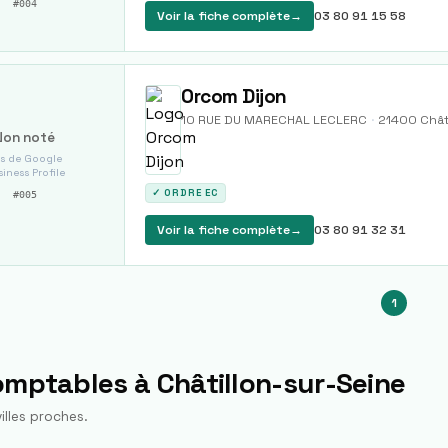
#
004
Voir la fiche complète
→
03 80 91 15 58
Orcom Dijon
10 RUE DU MARECHAL LECLERC
·
21400
Chât
Non noté
s de Google
iness Profile
✓ ORDRE EC
#
005
Voir la fiche complète
→
03 80 91 32 31
1
comptables à
Châtillon-sur-Seine
illes proches.