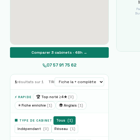
Pa
Bus
Comparer 3 cabinets · 48h →
07 57 91 75 62
1
résultats sur
1
TRI
🏆 Top noté ≥4★
(
0
)
⚡ RAPIDE
⭐ Fiche enrichie
(
1
)
🌍 Anglais
(
1
)
Tous
(
1
)
🏢 TYPE DE CABINET
Indépendant
(
0
)
Réseau
(
1
)