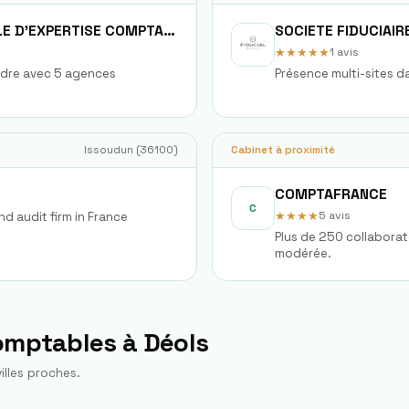
SOCIETE FIDUCIAIRE NATIONALE D'EXPERTISE COMPTABLE FIDEXPERTISE
★★★★★
1
avis
Indre avec 5 agences
Présence multi-sites d
Issoudun
(
36100
)
Cabinet à proximité
COMPTAFRANCE
C
★★★★
5
avis
d audit firm in France
Plus de 250 collaborate
modérée.
comptables à
Déols
illes proches.