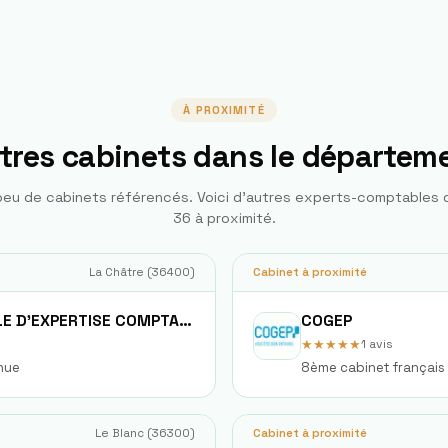
À PROXIMITÉ
tres cabinets dans le départem
u de cabinets référencés. Voici d'autres experts-comptables
36
à proximité.
La Châtre
(
36400
)
Cabinet à proximité
SOCIETE FIDUCIAIRE NATIONALE D'EXPERTISE COMPTABLE FIDEXPERTISE
COGEP
★★★★★
1
avis
nue
8ème cabinet français
Le Blanc
(
36300
)
Cabinet à proximité