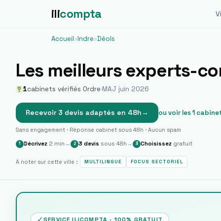
ili
compta
Vi
Accueil
›
Indre
›
Déols
Les meilleurs experts-c
1
cabinets vérifiés Ordre
·
MAJ juin 2026
Recevoir 3 devis adaptés en 48h
→
ou voir les
1
cabinet
Sans engagement · Réponse cabinet sous 48h · Aucun spam
Décrivez
2 min
→
3 devis
sous 48h
→
Choisissez
gratuit
1
2
3
À noter sur cette ville :
MULTILINGUE
FOCUS SECTORIEL
✓
SERVICE ILICOMPTA · 100% GRATUIT