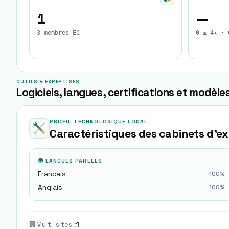
1
—
3 membres EC
0 ≥ 4★ · 
OUTILS & EXPERTISES
Logiciels, langues, certifications et modèles
PROFIL TECHNOLOGIQUE LOCAL
Caractéristiques des cabinets d'e
🌍 LANGUES PARLÉES
Francais
100
%
Anglais
100
%
🏢
Multi-sites
:
1