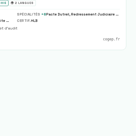
CHIE
🌍
2
LANGUES
SPÉCIALITÉS
+
6
Pacte Dutreil, Redressement Judiciaire Continuation
Tenue Comptable, Paie Sociale, Fiscalite Dirigeant
CERTIF.
HLB
et d'audit
cogep.fr