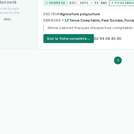
Non noté
✓ ORDRE EC
EST.
1971
·
55
ANS
⭐ FICHE ENRI
s de Google
iness Profile
SECTEUR
Agriculture polyculture
#
001
SERVICES
+
13
8ème cabinet français d'expertise comptable 
Voir la fiche complète
→
02 54 08 30 30
1