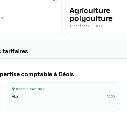
Agriculture
polyculture
0%
1 cabinets · 100%
 tarifaires
xpertise comptable à
Déols
🏆 CERTIFICATIONS
HLB
100
%