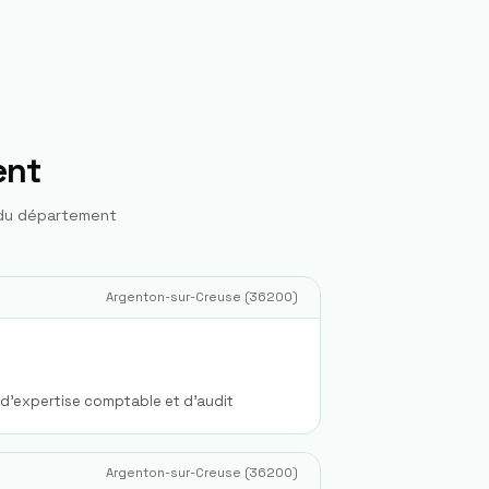
ent
 du département
Argenton-sur-Creuse
(
36200
)
 d'expertise comptable et d'audit
Argenton-sur-Creuse
(
36200
)