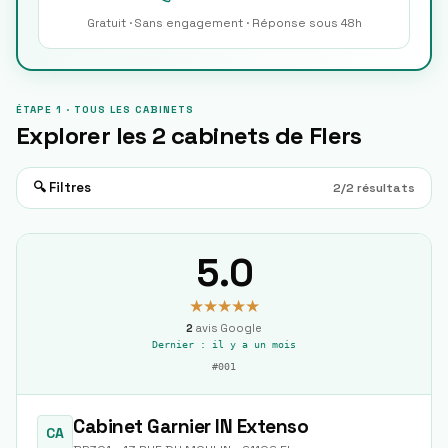
Gratuit · Sans engagement · Réponse sous 48h
ÉTAPE 1 · TOUS LES CABINETS
Explorer les
2
cabinets de
Flers
🔍 Filtres
2
/
2
résultats
5.0
★★★★★
2
avis Google
Dernier :
il y a un mois
#
001
Cabinet Garnier IN Extenso
CA