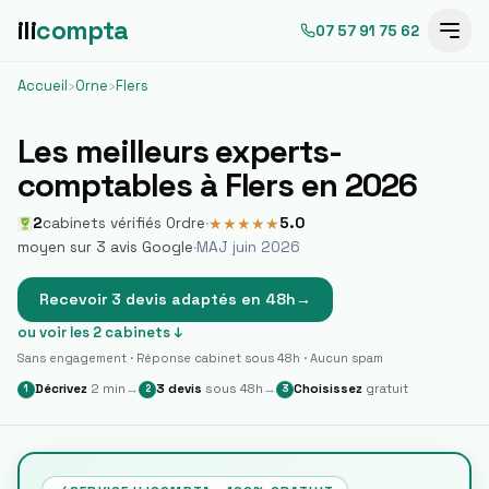
ili
compta
07 57 91 75 62
Accueil
›
Orne
›
Flers
Les meilleurs experts-
comptables à
Flers
en 2026
2
cabinets vérifiés Ordre
·
5.0
★
★
★
★
★
moyen sur
3
avis Google
·
MAJ juin 2026
Recevoir 3 devis adaptés en 48h
→
ou voir les
2
cabinets ↓
Sans engagement · Réponse cabinet sous 48h · Aucun spam
Décrivez
2 min
→
3 devis
sous 48h
→
Choisissez
gratuit
1
2
3