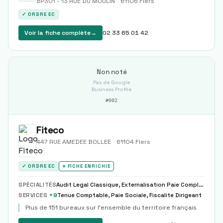
BP301 - 13 RUE DU MOULIN
·
61106
Flers
✓ ORDRE EC
Voir la fiche complète
→
02 33 65 01 42
Non noté
Pas de Google
Business Profile
#
002
Fiteco
447 RUE AMEDEE BOLLEE
·
61104
Flers
✓ ORDRE EC
⭐ FICHE ENRICHIE
SPÉCIALITÉS
Audit Legal Classique, Externalisation Paie Complete Partielle Modele
SERVICES
+
9
Tenue Comptable, Paie Sociale, Fiscalite Dirigeant
Plus de 151 bureaux sur l’ensemble du territoire français