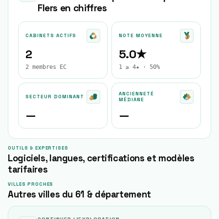
Flers
en chiffres
CABINETS ACTIFS
NOTE MOYENNE
2
5.0★
2 membres EC
1 ≥ 4★ · 50%
ANCIENNETÉ
SECTEUR DOMINANT
MÉDIANE
—
—
OUTILS & EXPERTISES
Logiciels, langues, certifications et modèles
tarifaires
VILLES PROCHES
Autres villes du 61 & département