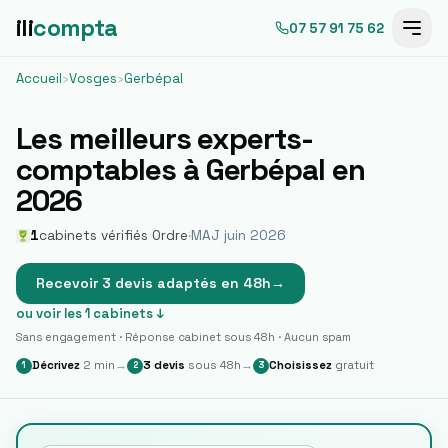
ili
compta
07 57 91 75 62
Accueil
›
Vosges
›
Gerbépal
Les meilleurs experts-
comptables à
Gerbépal
en
2026
1
cabinets vérifiés Ordre
·
MAJ juin 2026
Recevoir 3 devis adaptés en 48h
→
ou voir les
1
cabinets ↓
Sans engagement · Réponse cabinet sous 48h · Aucun spam
Décrivez
2 min
→
3 devis
sous 48h
→
Choisissez
gratuit
1
2
3