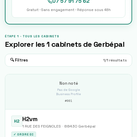
07 57 91 75 62
Gratuit · Sans engagement · Réponse sous 48h
ÉTAPE 1 · TOUS LES CABINETS
Explorer les
1
cabinets de
Gerbépal
🔍 Filtres
1
/
1
résultats
Non noté
Pas de Google
Business Profile
#
001
H2vm
H2
1 RUE DES FEIGNOLES
·
88430
Gerbépal
✓ ORDRE EC