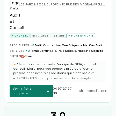
LES JARDINS DE L EUROPE - 10 RUE DES MAGNANARELLES
·
349
✓ ORDRE EC
EST.
2008
·
18
ANS
⭐ FICHE ENRICHIE
SPÉCIALITÉS
+
6
Audit Contractuel Due Diligence Ma, Cac Audit Legal Classique
SERVICES
+
9
Tenue Comptable, Paie Sociale, Fiscalite Societe
OUTILS
Silae
★
"
Je vous remercie toute l’équipe de SBIA, audit et
conseil , Merci pour vos conseils précieux, Pour le
professionnalisme, Vos solutions qui n’ont pas é…
"
—
FKBSERVICES
·
il y a un mois
· Avis Google
Voir la fiche
04 67 27 57
→
sbiaconseil.com
complète
36
3.0