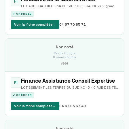
FI
LE CARRE GABRIEL - 64 RUE JUPITER
·
34990
Juvignac
✓ ORDRE EC
Voir la fiche complète
→
04 67 70 85 71
Non noté
Pas de Google
Business Profile
#
006
Finance Assistance Conseil Expertise
FI
LOTISSEMENT LES TERRES DU SUD N0 16 - 6 RUE DES TERRES DU SUD
✓ ORDRE EC
Voir la fiche complète
→
04 67 03 37 40
Non noté