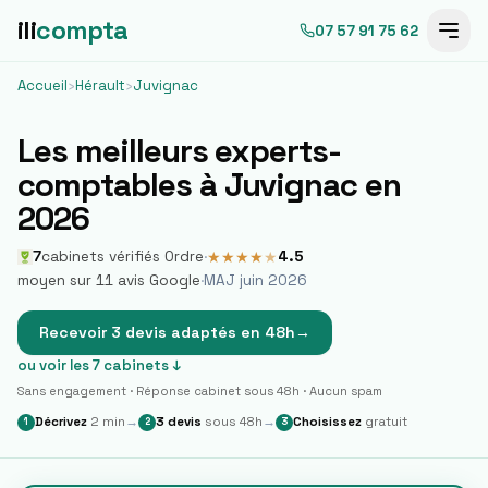
ili
compta
07 57 91 75 62
Accueil
›
Hérault
›
Juvignac
Les meilleurs experts-
comptables à
Juvignac
en
2026
7
cabinets vérifiés Ordre
·
4.5
★
★
★
★
★
moyen sur
11
avis Google
·
MAJ juin 2026
Recevoir 3 devis adaptés en 48h
→
ou voir les
7
cabinets ↓
Sans engagement · Réponse cabinet sous 48h · Aucun spam
Décrivez
2 min
→
3 devis
sous 48h
→
Choisissez
gratuit
1
2
3