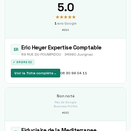
5.0
★★★★★
1
avis Google
#
004
Eric Heyer Expertise Comptable
ER
69 RUE DU POUMPIDOU
·
34990
Juvignac
✓ ORDRE EC
Voir la fiche complète
→
06 30 99 04 11
Non noté
Pas de Google
Business Profile
#
005
Fiduciaire de la Mediterranee