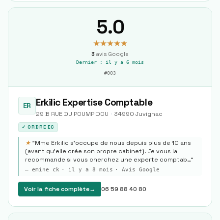
5.0
★★★★★
3
avis Google
Dernier :
il y a 6 mois
#
003
Erkilic Expertise Comptable
ER
29 B RUE DU POUMPIDOU
·
34990
Juvignac
✓ ORDRE EC
★
"
Mme Erkilic s'occupe de nous depuis plus de 10 ans
(avant qu'elle crée son propre cabinet). Je vous la
recommande si vous cherchez une experte comptab…
"
—
emine ck
·
il y a 8 mois
· Avis Google
Voir la fiche complète
→
06 59 88 40 80