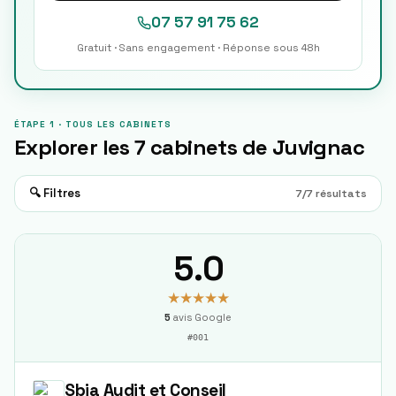
07 57 91 75 62
Gratuit · Sans engagement · Réponse sous 48h
ÉTAPE 1 · TOUS LES CABINETS
Explorer les
7
cabinets de
Juvignac
🔍 Filtres
7
/
7
résultats
5.0
★★★★★
5
avis Google
#
001
Sbia Audit et Conseil