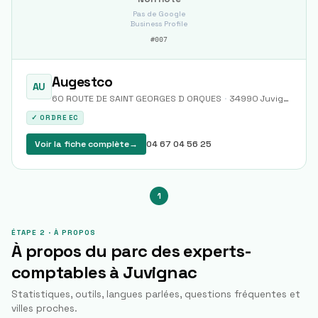
Pas de Google
Business Profile
#
007
Augestco
AU
60 ROUTE DE SAINT GEORGES D ORQUES
·
34990
Juvignac
✓ ORDRE EC
Voir la fiche complète
→
04 67 04 56 25
1
ÉTAPE 2 · À PROPOS
À propos du parc des experts-
comptables à
Juvignac
Statistiques, outils, langues parlées, questions fréquentes et
villes proches.