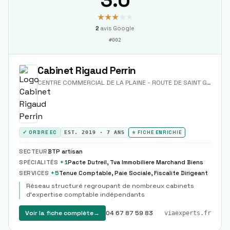
★★★
★★
2
avis Google
#
002
Cabinet Rigaud Perrin
CENTRE COMMERCIAL DE LA PLAINE - ROUTE DE SAINT GEORGES D ORQUES
✓ ORDRE EC
EST.
2019
·
7
ANS
⭐ FICHE ENRICHIE
SECTEUR
BTP artisan
SPÉCIALITÉS
+
1
Pacte Dutreil, Tva Immobiliere Marchand Biens
SERVICES
+
5
Tenue Comptable, Paie Sociale, Fiscalite Dirigeant
Réseau structuré regroupant de nombreux cabinets
d'expertise comptable indépendants
Voir la fiche complète
→
04 67 87 59 83
viaexperts.fr