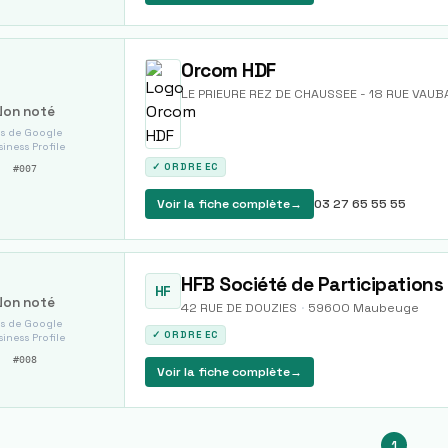
Orcom HDF
LE PRIEURE REZ DE CHAUSSEE - 18 RUE VAUB
Non noté
s de Google
iness Profile
✓ ORDRE EC
#
007
Voir la fiche complète
→
03 27 65 55 55
HFB Société de Participations
HF
Non noté
42 RUE DE DOUZIES
·
59600
Maubeuge
s de Google
✓ ORDRE EC
iness Profile
#
008
Voir la fiche complète
→
1