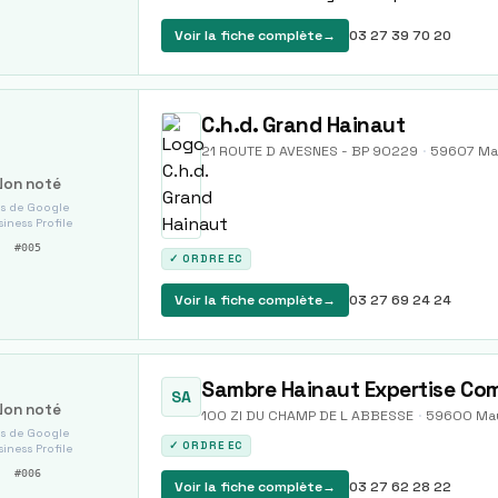
Voir la fiche complète
→
03 27 39 70 20
C.h.d. Grand Hainaut
21 ROUTE D AVESNES - BP 90229
·
59607
Ma
Non noté
s de Google
iness Profile
#
005
✓ ORDRE EC
Voir la fiche complète
→
03 27 69 24 24
Sambre Hainaut Expertise Co
SA
Non noté
100 ZI DU CHAMP DE L ABBESSE
·
59600
Ma
s de Google
✓ ORDRE EC
iness Profile
#
006
Voir la fiche complète
→
03 27 62 28 22