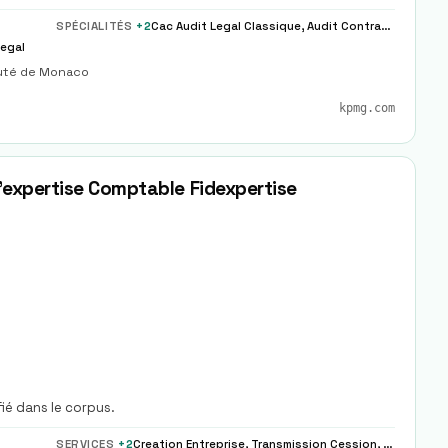
SPÉCIALITÉS
+
2
Cac Audit Legal Classique, Audit Contractuel Due Diligence Ma
Legal
auté de Monaco
kpmg.com
D'expertise Comptable Fidexpertise
fié dans le corpus.
SERVICES
+
2
Creation Entreprise, Transmission Cession, Audit Legal