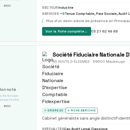
#
003
SECTEUR
Industrie
SERVICES
+
6
Tenue Comptable, Paie Sociale, Audit 
Plus d'un demi-siècle de présence en Princip
Voir la fiche complète
→
03 27 62 48 88
Société Fiduciaire Nationale 
45 ROUTE D ELESMES
·
59600
Maubeuge
Non noté
s de Google
iness Profile
#
004
✓ ORDRE EC
⭐ FICHE ENRICHIE
Cabinet généraliste sans angle distinctif identi
SPÉCIALITÉS
Cac Audit Legal Classique