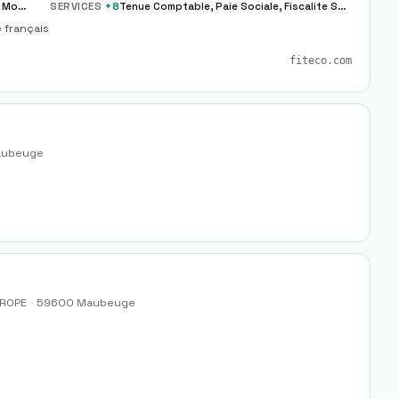
Externalisation Paie Complete Partielle Modele
SERVICES
+
8
Tenue Comptable, Paie Sociale, Fiscalite Societe
e français
fiteco.com
ubeuge
UROPE
·
59600
Maubeuge