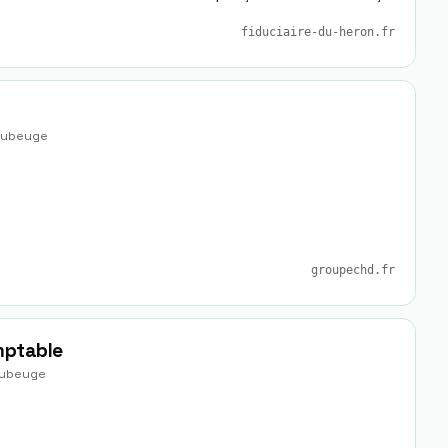
fiduciaire-du-heron.fr
ubeuge
groupechd.fr
mptable
ubeuge