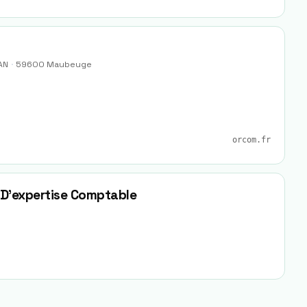
AN
·
59600
Maubeuge
orcom.fr
 D'expertise Comptable