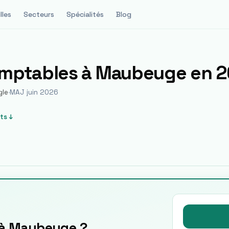
lles
Secteurs
Spécialités
Blog
omptables à
Maubeuge
en 2
gle
·
MAJ juin 2026
ts ↓
 à Maubeuge ?