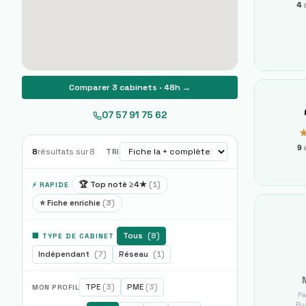
4
Comparer 3 cabinets · 48h →
07 57 91 75 62
9
a
8
résultats sur
8
TRI
🏆 Top noté ≥4★
(
1
)
⚡ RAPIDE
⭐ Fiche enrichie
(
3
)
Tous
(
8
)
🏢 TYPE DE CABINET
Indépendant
(
7
)
Réseau
(
1
)
TPE
(
3
)
PME
(
3
)
MON PROFIL
Pa
Bus