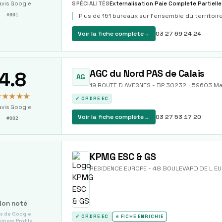
avis Google
SPÉCIALITÉS
#
001
Plus de 151 bureaux sur l’ensemble du territoir
Voir la fiche complète
→
03 27 69 24 24
4.8
AGC du Nord PAS de Calais
AG
19 ROUTE D AVESNES - BP 30232
·
59603
Ma
★★★★★
✓ ORDRE EC
vis Google
Voir la fiche complète
→
03 27 53 17 20
#
002
KPMG ESC & GS
RESIDENCE EUROPE - 48 BOULEVARD DE L E
Non noté
s de Google
✓ ORDRE EC
⭐ FICHE ENRICHIE
iness Profile