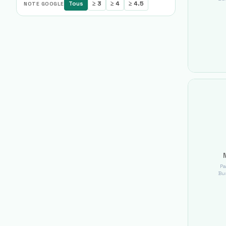
Tous
≥ 3
≥ 4
≥ 4.5
NOTE GOOGLE
Pa
Bus