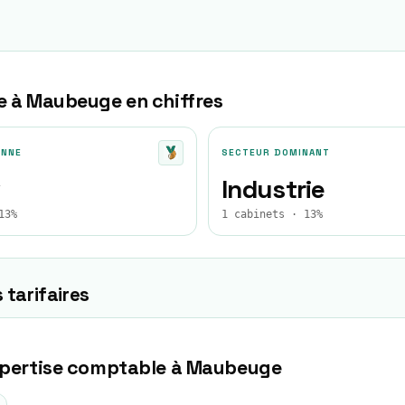
e à
Maubeuge
en chiffres
ENNE
SECTEUR DOMINANT
Industrie
13%
1 cabinets · 13%
 tarifaires
xpertise comptable à
Maubeuge