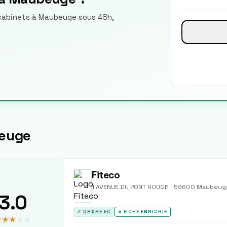
e cabinets à Maubeuge sous 48h,
euge
Fiteco
1 AVENUE DU PONT ROUGE
·
59600
Maubeug
3.0
✓ ORDRE EC
⭐ FICHE ENRICHIE
★★★
★★