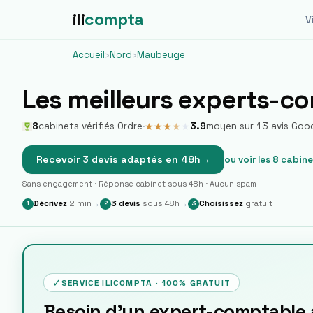
ili
compta
Vi
Accueil
›
Nord
›
Maubeuge
Les meilleurs experts-c
8
cabinets vérifiés Ordre
·
3.9
moyen sur
13
avis Goo
★
★
★
★
★
Recevoir 3 devis adaptés en 48h
→
ou voir les
8
cabine
Sans engagement · Réponse cabinet sous 48h · Aucun spam
Décrivez
2 min
→
3 devis
sous 48h
→
Choisissez
gratuit
1
2
3
✓
SERVICE ILICOMPTA · 100% GRATUIT
Besoin d'un expert-comptable