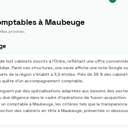
comptables à
Maubeuge
illes proches.
ge
huit cabinets inscrits à l'Ordre, reflétant une offre concentrée
dias. Parmi ces structures, une seule affiche une note Google sup
s de la région s'établit à 3,9 étoiles. Près de 38 % des cabinet
es en quête d'un accompagnement comptable.
inguent par des spécialisations adaptées aux besoins des sect
 ou due diligence dans le cadre d'opérations de fusion-acquisitio
 un comptable à Maubeuge, les critères tels que la transparence de
lection des cabinets en tête à Maubeuge, présentée ci-dessous, 