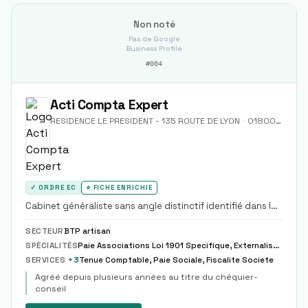
Non noté
Pas de Google
Business Profile
#
004
Acti Compta Expert
RESIDENCE LE PRESIDENT - 135 ROUTE DE LYON
·
01800
Pérou
✓ ORDRE EC
⭐ FICHE ENRICHIE
Cabinet généraliste sans angle distinctif identifié dans le
corpus.
SECTEUR
BTP artisan
SPÉCIALITÉS
Paie Associations Loi 1901 Specifique, Externalisation Paie Complete Partielle Modele
SERVICES
+
3
Tenue Comptable, Paie Sociale, Fiscalite Societe
Agréé depuis plusieurs années au titre du chéquier-
conseil