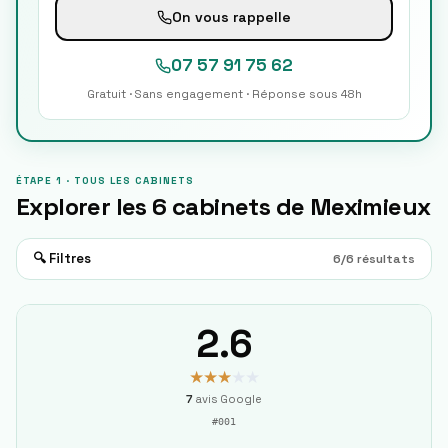
On vous rappelle
07 57 91 75 62
Gratuit · Sans engagement · Réponse sous 48h
ÉTAPE 1 · TOUS LES CABINETS
Explorer les
6
cabinets de
Meximieux
🔍 Filtres
6
/
6
résultats
2.6
★★★
★★
7
avis Google
#
001