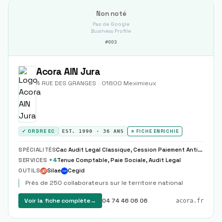
Non noté
Pas de Google
Business Profile
#
003
Acora AIN Jura
4 RUE DES GRANGES
·
01800
Meximieux
✓ ORDRE EC
EST.
1990
·
36
ANS
⭐ FICHE ENRICHIE
SPÉCIALITÉS
Cac Audit Legal Classique, Cession Paiement Anticipation
SERVICES
+
4
Tenue Comptable, Paie Sociale, Audit Legal
OUTILS
Silae
Cegid
Près de 250 collaborateurs sur le territoire national
Voir la fiche complète
→
04 74 46 06 06
acora.fr