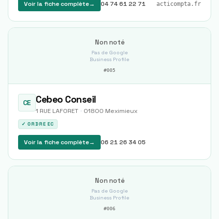
Voir la fiche complète
→
04 74 61 22 71
acticompta.fr
Non noté
Pas de Google
Business Profile
#
005
Cebeo Conseil
CE
1 RUE LAFORET
·
01800
Meximieux
✓ ORDRE EC
Voir la fiche complète
→
06 21 26 34 05
Non noté
Pas de Google
Business Profile
#
006