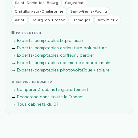
Saint-Denis-lès-Bourg
Ceyzériat
Châtillon-sur-Chalaronne
Saint-Genis-Pouilly
Viriat
Bourg-en-Bresse
Tramoyes
Meximieux
🏢 PAR SECTEUR
→
Experts-comptables
btp artisan
→
Experts-comptables
agriculture polyculture
→
Experts-comptables
coiffeur / barbier
→
Experts-comptables
commerce seconde main
→
Experts-comptables
photovoltaïque / solaire
⚖ SERVICE ILICOMPTA
→
Comparer 3 cabinets gratuitement
→
Recherche dans toute la France
→
Tous cabinets du
01