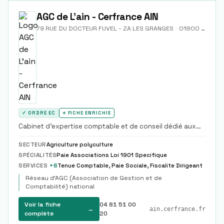
AGC de L'ain - Cerfrance AIN
79 RUE DU DOCTEUR FUVEL - ZA LES GRANGES
·
01800
Meximi
✓ ORDRE EC
⭐ FICHE ENRICHIE
Cabinet d'expertise comptable et de conseil dédié aux
entrepreneurs de la plaine de l'Ain, de la Côtière et du sud
de la Dombes.
SECTEUR
Agriculture polyculture
SPÉCIALITÉS
Paie Associations Loi 1901 Specifique
SERVICES
+
6
Tenue Comptable, Paie Sociale, Fiscalite Dirigeant
Réseau d'AGC (Association de Gestion et de
Comptabilité) national
Voir la fiche
04 81 51 00
→
ain.cerfrance.fr
complète
20