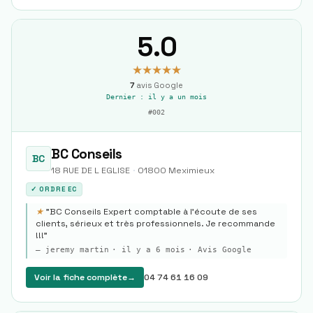
5.0
★★★★★
7
avis Google
Dernier :
il y a un mois
#
002
BC Conseils
BC
18 RUE DE L EGLISE
·
01800
Meximieux
✓ ORDRE EC
★
"
BC Conseils Expert comptable à l'écoute de ses
clients, sérieux et très professionnels. Je recommande
!!!
"
—
jeremy martin
·
il y a 6 mois
· Avis Google
Voir la fiche complète
→
04 74 61 16 09