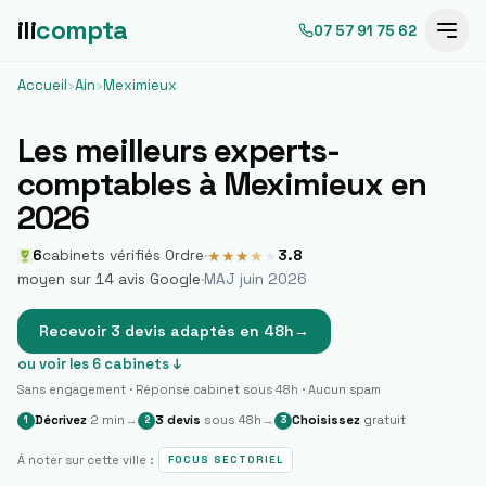
ili
compta
07 57 91 75 62
Accueil
›
Ain
›
Meximieux
Les meilleurs experts-
comptables à
Meximieux
en
2026
6
cabinets vérifiés Ordre
·
3.8
★
★
★
★
★
moyen sur
14
avis Google
·
MAJ juin 2026
Recevoir 3 devis adaptés en 48h
→
ou voir les
6
cabinets ↓
Sans engagement · Réponse cabinet sous 48h · Aucun spam
Décrivez
2 min
→
3 devis
sous 48h
→
Choisissez
gratuit
1
2
3
À noter sur cette ville :
FOCUS SECTORIEL