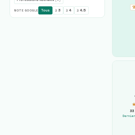

Tous
≥ 3
≥ 4
≥ 4.5
NOTE GOOGLE
33
Dernie