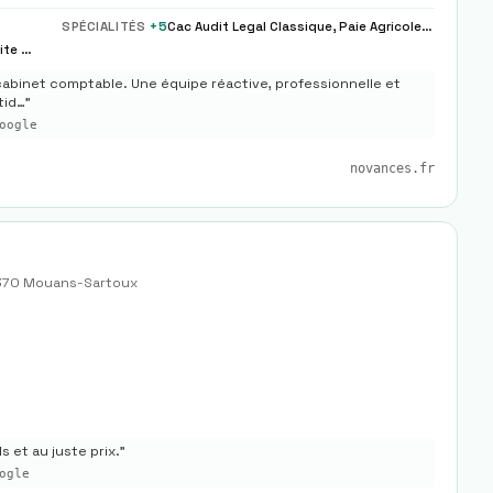
SPÉCIALITÉS
+
5
Cac Audit Legal Classique, Paie Agricole Msa Cotisations
Tenue Comptable, Paie Sociale, Fiscalite Dirigeant
abinet comptable. Une équipe réactive, professionnelle et
tid…
"
oogle
novances.fr
370
Mouans-Sartoux
 et au juste prix.
"
ogle