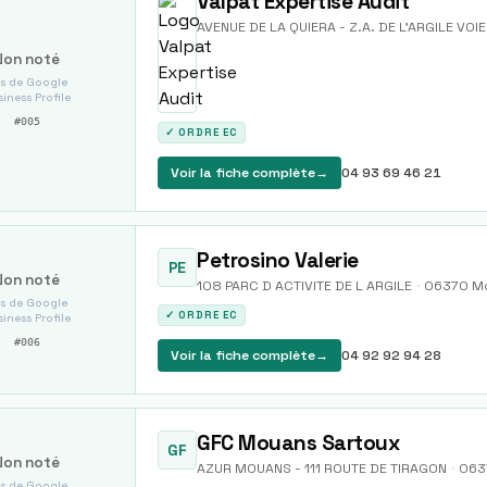
Valpat Expertise Audit
AVENUE DE LA QUIERA - Z.A. DE L'ARGILE VOIE
Non noté
s de Google
iness Profile
#
005
✓ ORDRE EC
Voir la fiche complète
→
04 93 69 46 21
Petrosino Valerie
PE
Non noté
108 PARC D ACTIVITE DE L ARGILE
·
06370
M
s de Google
✓ ORDRE EC
iness Profile
#
006
Voir la fiche complète
→
04 92 92 94 28
GFC Mouans Sartoux
GF
Non noté
AZUR MOUANS - 111 ROUTE DE TIRAGON
·
063
s de Google