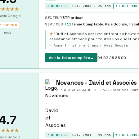
✓ ORDRE EC
EST.
2000
·
26
ANS
⭐ FICHE ENRI
★★★★★
avis Google
SECTEUR
BTP artisan
SERVICES
+
11
 TOP
10%
#
001
★
"
Ruff et Associés est une entreprise haute
assistance efficace pour toutes vos questions
—
Anna T
·
il y a 6 ans
· Avis Google
Voir la fiche complète
→
04 92 28 88 00
Novances - David et Associés
3 PLACE JEAN JAURES
·
06370
Mouans-Sart
4.7
★★★★★
✓ ORDRE EC
EST.
1981
·
45
ANS
⭐ FICHE ENRI
avis Google