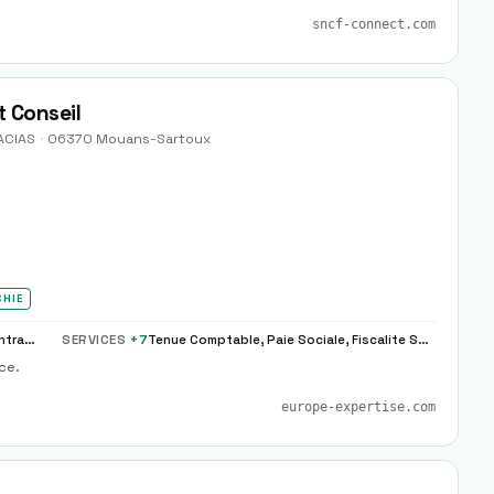
sncf-connect.com
 Conseil
ACIAS
·
06370
Mouans-Sartoux
CHIE
Cac Audit Legal Classique, Audit Contractuel Due Diligence Ma
SERVICES
+
7
Tenue Comptable, Paie Sociale, Fiscalite Societe
ce.
europe-expertise.com