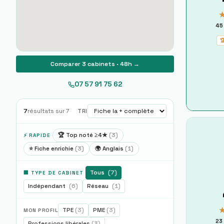
45

Comparer 3 cabinets · 48h →
07 57 91 75 62
7
résultats sur
7
TRI
🏆 Top noté ≥4★
(
3
)
⚡ RAPIDE
⭐ Fiche enrichie
(
3
)
🌍 Anglais
(
1
)
Tous
(
7
)
🏢 TYPE DE CABINET
Indépendant
(
6
)
Réseau
(
1
)
TPE
(
3
)
PME
(
3
)
MON PROFIL
23
Professions libérales
(
3
)