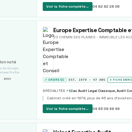
Voir la fiche complète
→
04 92 92 28 06
Europe Expertise Comptable et
23 CHEMIN DES PLAINES - IMMEUBLE LES AC
Non noté
s de Google
iness Profile
#
004
✓ ORDRE EC
EST.
1979
·
47
ANS
⭐ FICHE ENRI
SPÉCIALITÉS
+
1
Cabinet créé en 1979, plus de 45 ans d'existen
Voir la fiche complète
→
04 93 09 49 49