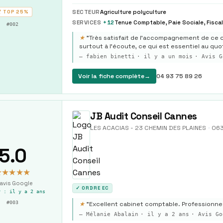
SECTEUR
Agriculture polyculture
 TOP
25%
SERVICES
+
12
#
002
★
"
Très satisfait de l’accompagnement de ce c
surtout à l’écoute, ce qui est essentiel au quo
—
fabien binetti
·
il y a un mois
· Avis G
Voir la fiche complète
→
04 93 75 89 26
JB Audit Conseil Cannes
LES ACACIAS - 23 CHEMIN DES PLAINES
·
06
5.0
★★★★★
avis Google
✓ ORDRE EC
r :
il y a 2 ans
#
003
★
"
Excellent cabinet comptable. Professionnels
—
Mélanie Abalain
·
il y a 2 ans
· Avis Go