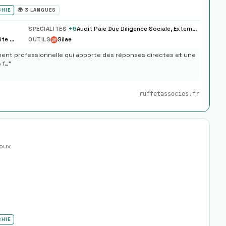
CHIE
🌍
3
LANGUES
SPÉCIALITÉS
+
5
Audit Paie Due Diligence Sociale, Externalisation Paie Complete Partielle Modele
Tenue Comptable, Paie Sociale, Fiscalite Dirigeant
OUTILS
Silae
ment professionnelle qui apporte des réponses directes et une
 f…
"
ruffetassocies.fr
oux
CHIE