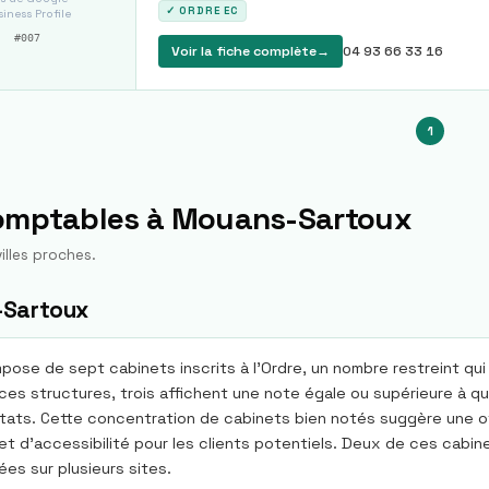
✓ ORDRE EC
iness Profile
#
007
Voir la fiche complète
→
04 93 66 33 16
1
comptables à
Mouans-Sartoux
illes proches.
-Sartoux
se de sept cabinets inscrits à l'Ordre, un nombre restreint qui 
es structures, trois affichent une note égale ou supérieure à qua
ltats. Cette concentration de cabinets bien notés suggère une of
é et d'accessibilité pour les clients potentiels. Deux de ces cabi
es sur plusieurs sites.