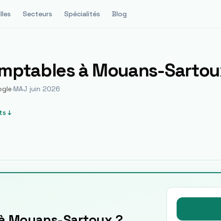
lles
Secteurs
Spécialités
Blog
omptables à
Mouans-Sartou
ogle
·
MAJ juin 2026
ts ↓
 à Mouans-Sartoux ?