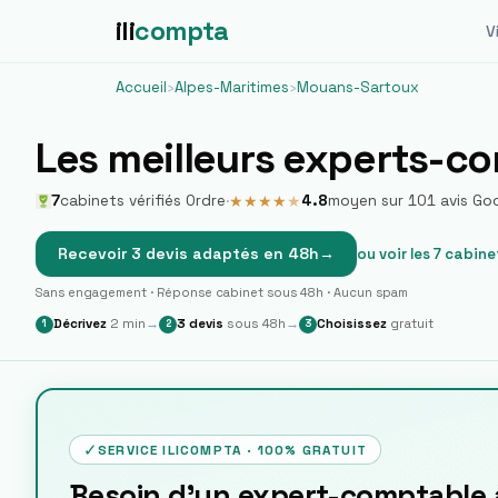
ili
compta
Vi
Accueil
›
Alpes-Maritimes
›
Mouans-Sartoux
Les meilleurs experts-c
7
cabinets vérifiés Ordre
·
4.8
moyen sur
101
avis Go
★
★
★
★
★
Recevoir 3 devis adaptés en 48h
→
ou voir les
7
cabine
Sans engagement · Réponse cabinet sous 48h · Aucun spam
Décrivez
2 min
→
3 devis
sous 48h
→
Choisissez
gratuit
1
2
3
✓
SERVICE ILICOMPTA · 100% GRATUIT
Besoin d'un expert-comptable