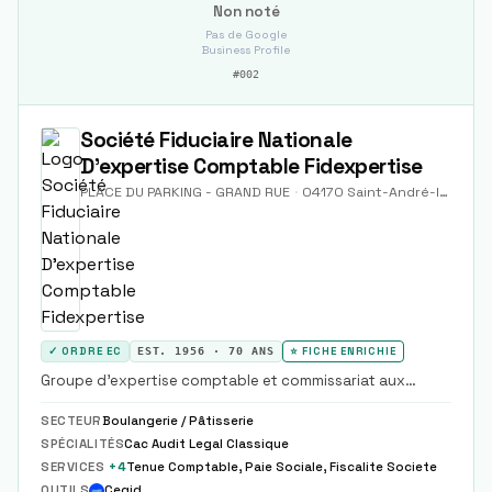
Non noté
Pas de Google
Business Profile
#
002
Société Fiduciaire Nationale
D'expertise Comptable Fidexpertise
PLACE DU PARKING - GRAND RUE
·
04170
Saint-André-les-Alpes
✓ ORDRE EC
EST.
1956
·
70
ANS
⭐ FICHE ENRICHIE
Groupe d'expertise comptable et commissariat aux
comptes national, alliant la force d'un grand groupe à la
proximité d'un cabinet régional.
SECTEUR
Boulangerie / Pâtisserie
SPÉCIALITÉS
Cac Audit Legal Classique
SERVICES
+
4
Tenue Comptable, Paie Sociale, Fiscalite Societe
OUTILS
Cegid