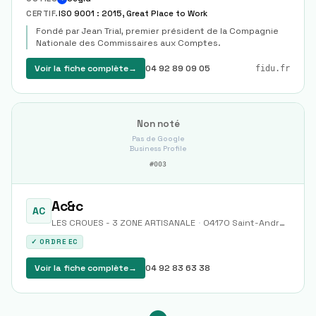
CERTIF.
ISO 9001 : 2015, Great Place to Work
Fondé par Jean Trial, premier président de la Compagnie
Nationale des Commissaires aux Comptes.
Voir la fiche complète
→
04 92 89 09 05
fidu.fr
Non noté
Pas de Google
Business Profile
#
003
Ac&c
AC
LES CROUES - 3 ZONE ARTISANALE
·
04170
Saint-André-les-Alpes
✓ ORDRE EC
Voir la fiche complète
→
04 92 83 63 38