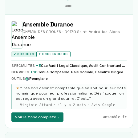
#
001
Ansemble Durance
CHEMIN DES CROUES
·
04170
Saint-André-les-Alpes
✓ ORDRE EC
⭐ FICHE ENRICHIE
SPÉCIALITÉS
+
3
Cac Audit Legal Classique, Audit Contractuel Due Diligence Ma
SERVICES
+
10
Tenue Comptable, Paie Sociale, Fiscalite Dirigeant
OUTILS
Pennylane
★
"
Très bon cabinet comptable que se soit pour leur côté
humain que pour leur professionnalisme. Dès l’accueil on
est reçu avec un grand sourire. C’est…
"
—
Virginie Attard
·
il y a 2 mois
· Avis Google
Voir la fiche complète
→
ansemble.fr