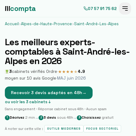
ili
compta
07 57 91 75 62
Accueil
›
Alpes-de-Haute-Provence
›
Saint-André-Les-Alpes
Les meilleurs experts-
comptables à
Saint-André-les-
Alpes
en 2026
3
cabinets vérifiés Ordre
·
4.9
★
★
★
★
★
moyen sur
10
avis Google
·
MAJ juin 2026
Recevoir 3 devis adaptés en 48h
→
ou voir les
3
cabinets ↓
Sans engagement · Réponse cabinet sous 48h · Aucun spam
Décrivez
2 min
→
3 devis
sous 48h
→
Choisissez
gratuit
1
2
3
À noter sur cette ville :
OUTILS MODERNES
FOCUS SECTORIEL