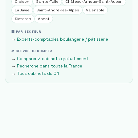
Oraison
Sainte-Tulle
Château-Arnoux-Saint-Auban
La Javie
Saint-André-les-Alpes
Valensole
Sisteron
Annot
🏢 PAR SECTEUR
→
Experts-comptables
boulangerie / pâtisserie
⚖ SERVICE ILICOMPTA
→
Comparer 3 cabinets gratuitement
→
Recherche dans toute la France
→
Tous cabinets du
04