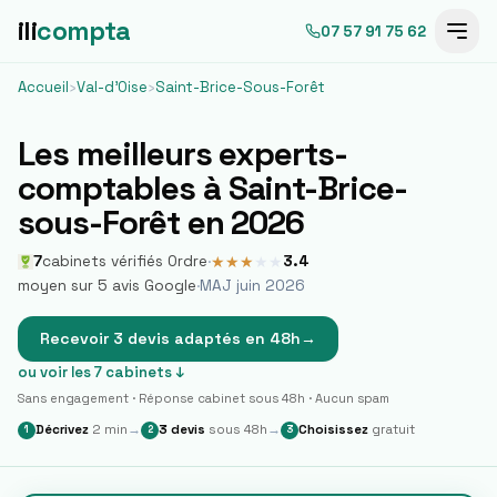
ili
compta
07 57 91 75 62
Accueil
›
Val-d'Oise
›
Saint-Brice-Sous-Forêt
Les meilleurs experts-
comptables à
Saint-Brice-
sous-Forêt
en 2026
7
cabinets vérifiés Ordre
·
3.4
★
★
★
★
★
moyen sur
5
avis Google
·
MAJ juin 2026
Recevoir 3 devis adaptés en 48h
→
ou voir les
7
cabinets ↓
Sans engagement · Réponse cabinet sous 48h · Aucun spam
Décrivez
2 min
→
3 devis
sous 48h
→
Choisissez
gratuit
1
2
3