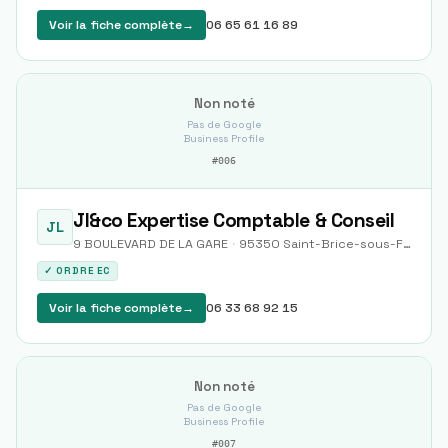
Voir la fiche complète
→
06 65 61 16 89
Non noté
Pas de Google
Business Profile
#
006
Jl&co Expertise Comptable & Conseil
JL
9 BOULEVARD DE LA GARE
·
95350
Saint-Brice-sous-Forêt
✓ ORDRE EC
Voir la fiche complète
→
06 33 68 92 15
Non noté
Pas de Google
Business Profile
#
007