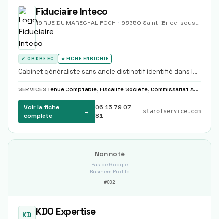
Fiduciaire Inteco
19 RUE DU MARECHAL FOCH
·
95350
Saint-Brice-sous-Forêt
✓ ORDRE EC
⭐ FICHE ENRICHIE
Cabinet généraliste sans angle distinctif identifié dans le
corpus.
SERVICES
Tenue Comptable, Fiscalite Societe, Commissariat Aux Comptes
Voir la fiche
06 15 79 07
→
starofservice.com
complète
81
Non noté
Pas de Google
Business Profile
#
002
KDO Expertise
KD