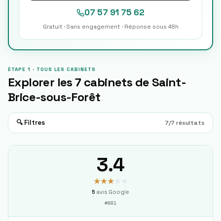
07 57 91 75 62
Gratuit · Sans engagement · Réponse sous 48h
ÉTAPE 1 · TOUS LES CABINETS
Explorer les
7
cabinets de
Saint-
Brice-sous-Forêt
🔍 Filtres
7
/
7
résultats
3.4
★★★
★★
5
avis Google
#
001