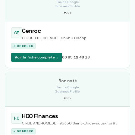
Pas de Google
Business Profile
#
004
Cenroc
CE
8 COUR DE BLEMUR
·
95350
Piscop
✓ ORDRE EC
Voir la fiche complète
→
06 85 12 48 13
Non noté
Pas de Google
Business Profile
#
005
HCO Finances
HC
5 RUE ANDROMEDE
·
95350
Saint-Brice-sous-Forêt
✓ ORDRE EC