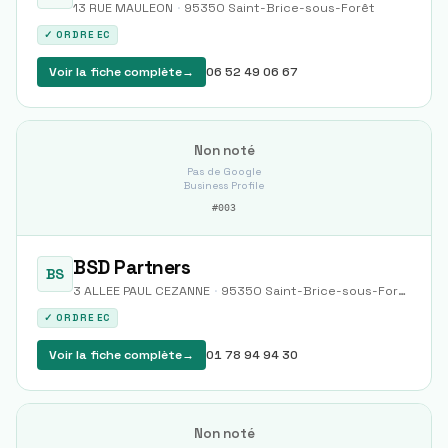
13 RUE MAULEON
·
95350
Saint-Brice-sous-Forêt
✓ ORDRE EC
Voir la fiche complète
→
06 52 49 06 67
Non noté
Pas de Google
Business Profile
#
003
BSD Partners
BS
3 ALLEE PAUL CEZANNE
·
95350
Saint-Brice-sous-Forêt
✓ ORDRE EC
Voir la fiche complète
→
01 78 94 94 30
Non noté