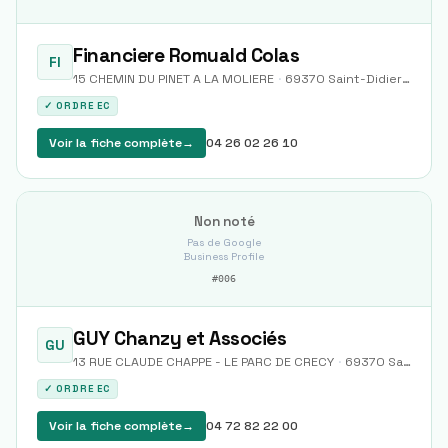
Financiere Romuald Colas
FI
15 CHEMIN DU PINET A LA MOLIERE
·
69370
Saint-Didier-au-Mont-d'Or
✓ ORDRE EC
Voir la fiche complète
→
04 26 02 26 10
Non noté
Pas de Google
Business Profile
#
006
GUY Chanzy et Associés
GU
13 RUE CLAUDE CHAPPE - LE PARC DE CRECY
·
69370
Saint-Didier-au-Mont-d'Or
✓ ORDRE EC
Voir la fiche complète
→
04 72 82 22 00