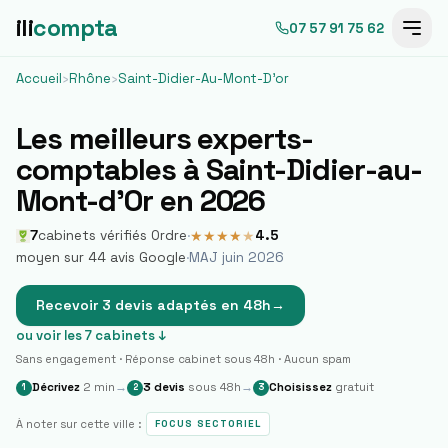
ili
compta
07 57 91 75 62
Accueil
›
Rhône
›
Saint-Didier-Au-Mont-D'or
Les meilleurs experts-
comptables à
Saint-Didier-au-
Mont-d'Or
en 2026
7
cabinets vérifiés Ordre
·
4.5
★
★
★
★
★
moyen sur
44
avis Google
·
MAJ juin 2026
Recevoir 3 devis adaptés en 48h
→
ou voir les
7
cabinets ↓
Sans engagement · Réponse cabinet sous 48h · Aucun spam
Décrivez
2 min
→
3 devis
sous 48h
→
Choisissez
gratuit
1
2
3
À noter sur cette ville :
FOCUS SECTORIEL