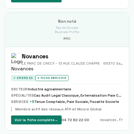
Non noté
Pas de Google
Business Profile
#
002
Novances
LE PARC DE CRECY - 13 RUE CLAUDE CHAPPE
·
69370
Saint-Didier-au-Mont-d'Or
✓ ORDRE EC
⭐ FICHE ENRICHIE
SECTEUR
Industrie agroalimentaire
SPÉCIALITÉS
Cac Audit Legal Classique, Externalisation Paie Complete Partielle Modele
SERVICES
+
5
Tenue Comptable, Paie Sociale, Fiscalite Societe
Membre actif des réseaux ATH et Moore Global
Voir la fiche complète
→
04 72 82 22 00
novances.fr