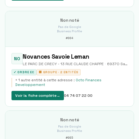
Non noté
Pas de Google
Business Profile
#
004
Novances Savoie Leman
NO
LE PARC DE CRECY - 13 RUE CLAUDE CHAPPE
·
69370
Saint-Didier-au-Mont-d'Or
✓ ORDRE EC
🏢 GROUPE ·
2
ENTITÉS
+
1
autre
entité
à cette adresse :
Octo Finances
Developpement
Voir la fiche complète
→
04 74 07 22 00
Non noté
Pas de Google
Business Profile
#
005