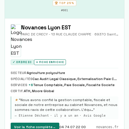
🏆 TOP
25%
#
001
Novances Lyon EST
PARC DE CRECY - 13 RUE CLAUDE CHAPPE
·
69370
Saint-Didier-au-Mont-d'Or
✓ ORDRE EC
⭐ FICHE ENRICHIE
SECTEUR
Agriculture polyculture
SPÉCIALITÉS
Cac Audit Legal Classique, Externalisation Paie Complete Partielle Modele
SERVICES
+
6
Tenue Comptable, Paie Sociale, Fiscalite Societe
CERTIF.
ATH, Moore Global
★
"
Nous avons confié la gestion comptable, fiscale et
sociale de notre entreprise au cabinet Novances, et nous
sommes ravis de cette collaboration. L’équ…
"
—
Etienne Déchant
·
il y a un an
· Avis Google
Voir la fiche complète
→
04 74 07 22 00
novances.fr