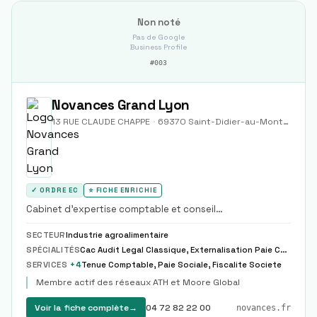
Non noté
Pas de Google
Business Profile
#
003
Novances Grand Lyon
13 RUE CLAUDE CHAPPE
·
69370
Saint-Didier-au-Mont-d'Or
✓ ORDRE EC
⭐ FICHE ENRICHIE
Cabinet d'expertise comptable et conseil
pluridisciplinaire ancré dans les Monts d'Or, membre du
réseau international Moore Global.
SECTEUR
Industrie agroalimentaire
SPÉCIALITÉS
Cac Audit Legal Classique, Externalisation Paie Complete Partielle Modele
SERVICES
+
4
Tenue Comptable, Paie Sociale, Fiscalite Societe
Membre actif des réseaux ATH et Moore Global
Voir la fiche complète
→
04 72 82 22 00
novances.fr