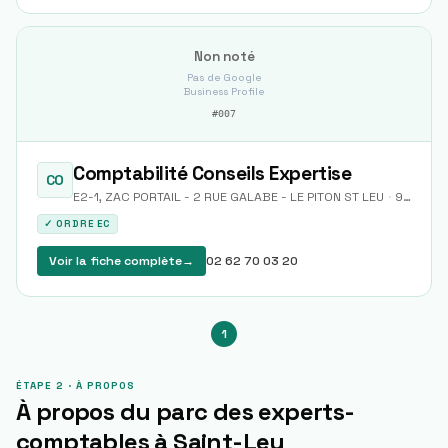
Non noté
Pas de Google
Business Profile
#
007
Comptabilité Conseils Expertise
CO
E2-1, ZAC PORTAIL - 2 RUE GALABE - LE PITON ST LEU
·
97424
S
✓ ORDRE EC
Voir la fiche complète
→
02 62 70 03 20
1
ÉTAPE 2 · À PROPOS
À propos du parc des experts-
comptables à
Saint-Leu