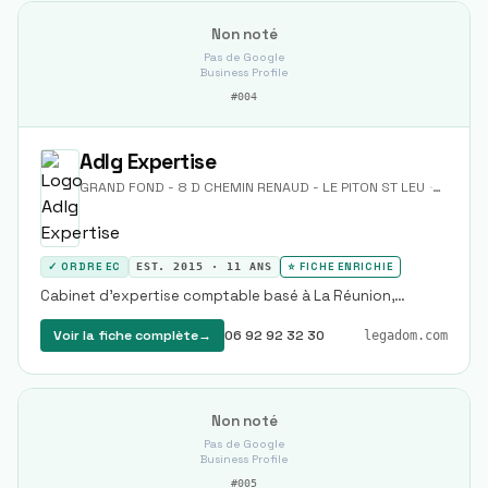
Non noté
Pas de Google
Business Profile
#
004
Adlg Expertise
GRAND FOND - 8 D CHEMIN RENAUD - LE PITON ST LEU
·
97424
✓ ORDRE EC
EST.
2015
·
11
ANS
⭐ FICHE ENRICHIE
Cabinet d'expertise comptable basé à La Réunion,
identifié via des données administratives sans site web
métier propre.
Voir la fiche complète
→
06 92 92 32 30
legadom.com
Non noté
Pas de Google
Business Profile
#
005