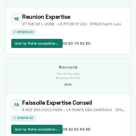
Reunion Expertise
RE
27 RUE DE L USINE - LE PITON ST LEU
·
97424
Saint-Leu
✓ ORDRE EC
Voir la fiche complète
→
02 62 74 51 60
Non noté
Pas de Google
Business Profile
#
006
Faissolle Expertise Conseil
FA
5 RUE DES COCOTIERS - LA POINTE DES CHATEAUX
·
97436
Sai
✓ ORDRE EC
Voir la fiche complète
→
06 92 61 54 95