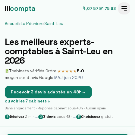
ili
compta
07 57 91 75 62
Accueil
›
La Réunion
›
Saint-Leu
Les meilleurs experts-
comptables à
Saint-Leu
en
2026
7
cabinets vérifiés Ordre
·
5.0
★
★
★
★
★
moyen sur
3
avis Google
·
MAJ juin 2026
Recevoir 3 devis adaptés en 48h
→
ou voir les
7
cabinets ↓
Sans engagement · Réponse cabinet sous 48h · Aucun spam
Décrivez
2 min
→
3 devis
sous 48h
→
Choisissez
gratuit
1
2
3