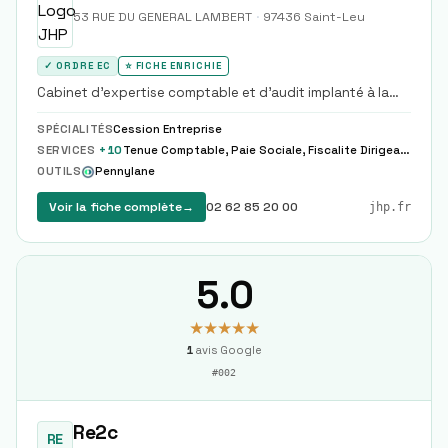
53 RUE DU GENERAL LAMBERT
·
97436
Saint-Leu
✓ ORDRE EC
⭐ FICHE ENRICHIE
Cabinet d'expertise comptable et d'audit implanté à la
Réunion et à Montpellier, membre du réseau Walter
France.
SPÉCIALITÉS
Cession Entreprise
SERVICES
+
10
Tenue Comptable, Paie Sociale, Fiscalite Dirigeant
OUTILS
Pennylane
Voir la fiche complète
→
02 62 85 20 00
jhp.fr
5.0
★★★★★
1
avis Google
#
002
Re2c
RE