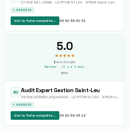
27 RUE DE L USINE - LE PITON ST LEU
·
97424
Saint-Leu
✓ ORDRE EC
Voir la fiche complète
→
06 92 39 40 31
5.0
★★★★★
1
avis Google
Dernier :
il y a 3 mois
#
003
Audit Expert Gestion Saint-Leu
AU
39 RUE ADRIEN LAGOURGUE - LE PITON ST LEU
·
97424
Saint-Leu
✓ ORDRE EC
Voir la fiche complète
→
06 92 68 26 12