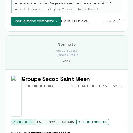
interrogations Je n’ai jamais rencontré de problèm…
"
—
hotel ouest
·
il y a 2 ans
· Avis Google
Voir la fiche complète
→
02 99 09 52 22
abax35.fr
Non noté
Pas de Google
Business Profile
#
003
Groupe Secob Saint Meen
LE NOMINOE ETAGE 1 - RUE LOUIS PASTEUR - BP 33
·
35290
Sai
✓ ORDRE EC
EST.
1966
·
60
ANS
⭐ FICHE ENRICHIE