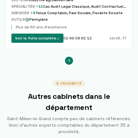
SECTEUR
Industrie agroalimentaire
SPÉCIALITÉS
+
11
Cac Audit Legal Classique, Audit Contractuel Due Diligence Ma
SERVICES
+
9
Tenue Comptable, Paie Sociale, Fiscalite Societe
OUTILS
Pennylane
Plus de 60 ans d'existence
Voir la fiche complète
→
02 99 09 62 12
secob.fr
1
À PROXIMITÉ
Autres cabinets dans le
département
Saint-Méen-le-Grand
compte peu de cabinets référencés.
Voici d'autres experts-comptables du département
35
à
proximité.