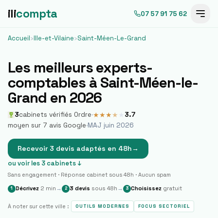
ili
compta
07 57 91 75 62
Accueil
›
Ille-et-Vilaine
›
Saint-Méen-Le-Grand
Les meilleurs experts-
comptables à
Saint-Méen-le-
Grand
en 2026
3
cabinets vérifiés Ordre
·
3.7
★
★
★
★
★
moyen sur
7
avis Google
·
MAJ juin 2026
Recevoir 3 devis adaptés en 48h
→
ou voir les
3
cabinets ↓
Sans engagement · Réponse cabinet sous 48h · Aucun spam
Décrivez
2 min
→
3 devis
sous 48h
→
Choisissez
gratuit
1
2
3
À noter sur cette ville :
OUTILS MODERNES
FOCUS SECTORIEL