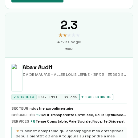
2.3
★★
★★★
4
avis Google
#
002
Abax Audit
Z A DE MAUPAS - ALLEE LOUIS LEPINE - BP 55
·
35290
Saint-Méen-le-Grand
✓ ORDRE EC
EST.
1991
·
35
ANS
⭐ FICHE ENRICHIE
SECTEUR
Industrie agroalimentaire
SPÉCIALITÉS
+
2
Sci Ir Transparente Optimisee, Sci Is Optimisee Transmission
SERVICES
+
8
Tenue Comptable, Paie Sociale, Fiscalite Dirigeant
★
"
Cabinet comptable qui accompagne mes entreprises
depuis bientôt 30 ans A toujours su répondre à mes