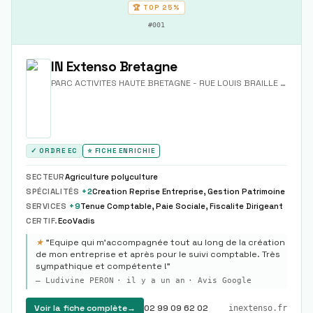
🏆 TOP
25%
#
001
IN Extenso Bretagne
PARC ACTIVITES HAUTE BRETAGNE - RUE LOUIS BRAILLE - SECTEUR PETIT MAUPAS
✓ ORDRE EC
⭐ FICHE ENRICHIE
SECTEUR
Agriculture polyculture
SPÉCIALITÉS
+
2
Creation Reprise Entreprise, Gestion Patrimoine
SERVICES
+
9
Tenue Comptable, Paie Sociale, Fiscalite Dirigeant
CERTIF.
EcoVadis
★
"
Equipe qui m'accompagnée tout au long de la création
de mon entreprise et après pour le suivi comptable. Très
sympathique et compétente !
"
—
Ludivine PERON
·
il y a un an
· Avis Google
Voir la fiche complète
→
02 99 09 62 02
inextenso.fr