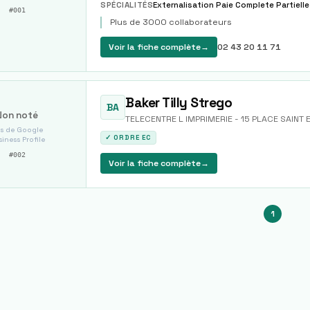
SPÉCIALITÉS
#
001
Plus de 3000 collaborateurs
Voir la fiche complète
→
02 43 20 11 71
Baker Tilly Strego
BA
Non noté
TELECENTRE L IMPRIMERIE - 15 PLACE SAINT 
s de Google
✓ ORDRE EC
iness Profile
#
002
Voir la fiche complète
→
1