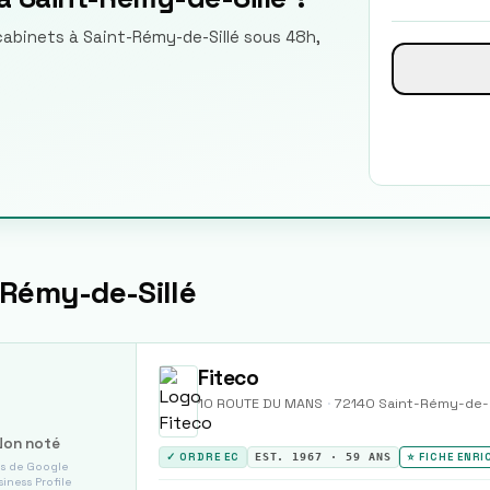
 cabinets à Saint-Rémy-de-Sillé sous 48h,
-Rémy-de-Sillé
Fiteco
10 ROUTE DU MANS
·
72140
Saint-Rémy-de-S
Non noté
✓ ORDRE EC
EST.
1967
·
59
ANS
⭐ FICHE ENRI
s de Google
iness Profile