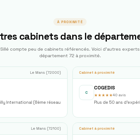
À PROXIMITÉ
tres cabinets dans le départem
illé
compte peu de cabinets référencés. Voici d'autres expert
département
72
à proximité.
Le Mans
(
72000
)
Cabinet à proximité
COGEDIS
C
★★★★★
40
avis
lly International (8ème réseau
Plus de 50 ans d'expér
Le Mans
(
72100
)
Cabinet à proximité