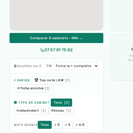
Comparer 3 cabinets · 48h →
07 57 91 75 62
Pa
Bus
2
résultats sur
2
TRI
🏆 Top noté ≥4★
(
0
)
⚡ RAPIDE
⭐ Fiche enrichie
(
1
)
Tous
(
2
)
🏢 TYPE DE CABINET
Indépendant
(
1
)
Réseau
(
1
)
Tous
≥ 3
≥ 4
≥ 4.5
NOTE GOOGLE