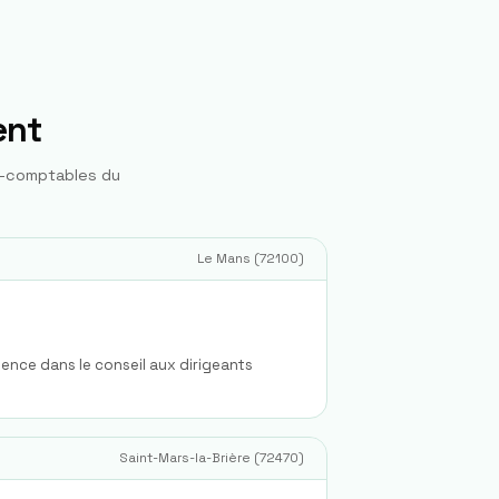
ent
s-comptables du
Le Mans
(
72100
)
ience dans le conseil aux dirigeants
Saint-Mars-la-Brière
(
72470
)