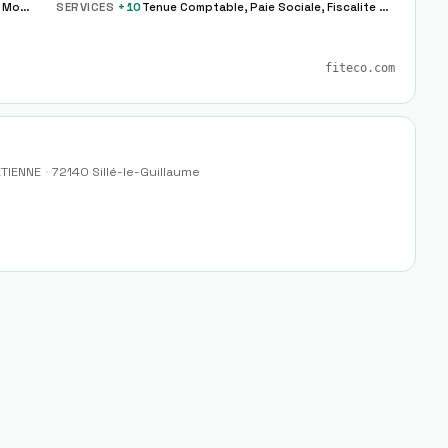
Externalisation Paie Complete Partielle Modele
SERVICES
+
10
Tenue Comptable, Paie Sociale, Fiscalite Dirigeant
fiteco.com
ETIENNE
·
72140
Sillé-le-Guillaume