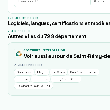
3 membres EC
0 ≥ 4★ · 
OUTILS & EXPERTISES
Logiciels, langues, certifications et modèles
VILLES PROCHES
Autres villes du 72 & département
CONTINUER L'EXPLORATION
Voir aussi autour de
Saint-Rémy-de-
📍 VILLES PROCHES
Coulaines
Mayet
Le Mans
Sablé-sur-Sarthe
Luceau
Connerré
Congé-sur-Orne
La Chartre-sur-le-Loir