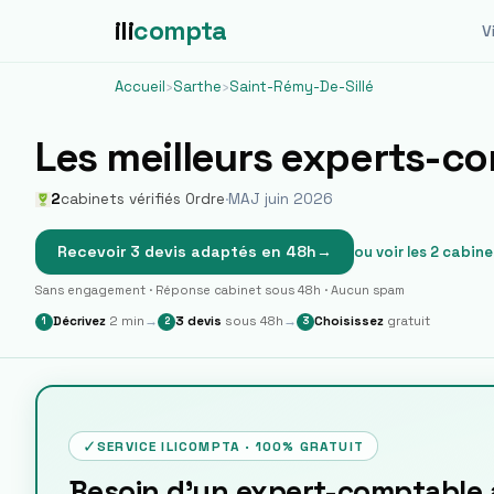
ili
compta
Vi
Accueil
›
Sarthe
›
Saint-Rémy-De-Sillé
Les meilleurs experts-c
2
cabinets vérifiés Ordre
·
MAJ juin 2026
Recevoir 3 devis adaptés en 48h
→
ou voir les
2
cabine
Sans engagement · Réponse cabinet sous 48h · Aucun spam
Décrivez
2 min
→
3 devis
sous 48h
→
Choisissez
gratuit
1
2
3
✓
SERVICE ILICOMPTA · 100% GRATUIT
Besoin d'un expert-comptable à