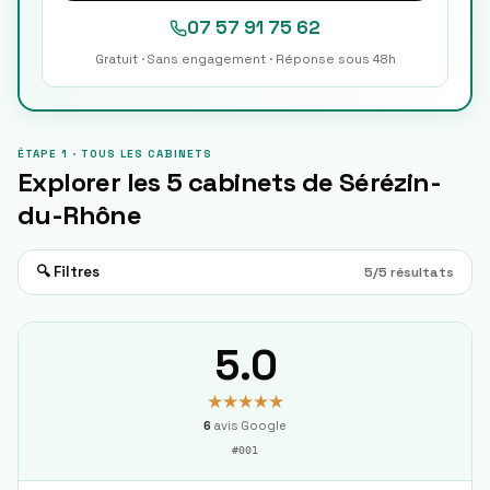
07 57 91 75 62
Gratuit · Sans engagement · Réponse sous 48h
ÉTAPE 1 · TOUS LES CABINETS
Explorer les
5
cabinets de
Sérézin-
du-Rhône
🔍 Filtres
5
/
5
résultats
5.0
★★★★★
6
avis Google
#
001