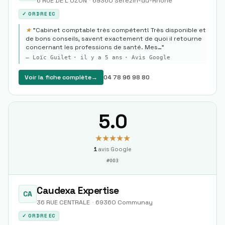
6 RUE DE L OZON
·
69360
Sérézin-du-Rhône
✓ ORDRE EC
★
"
Cabinet comptable très compétent! Très disponible et
de bons conseils, savent exactement de quoi il retourne
concernant les professions de santé. Mes…
"
—
Loïc Guilet
·
il y a 5 ans
· Avis Google
Voir la fiche complète
→
04 78 96 98 80
5.0
★★★★★
1
avis Google
#
003
Caudexa Expertise
CA
36 RUE CENTRALE
·
69360
Communay
✓ ORDRE EC