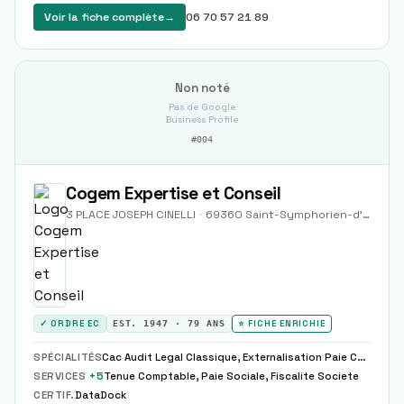
Voir la fiche complète
→
06 70 57 21 89
Non noté
Pas de Google
Business Profile
#
004
Cogem Expertise et Conseil
3 PLACE JOSEPH CINELLI
·
69360
Saint-Symphorien-d'Ozon
✓ ORDRE EC
EST.
1947
·
79
ANS
⭐ FICHE ENRICHIE
SPÉCIALITÉS
Cac Audit Legal Classique, Externalisation Paie Complete Partielle Modele
SERVICES
+
5
Tenue Comptable, Paie Sociale, Fiscalite Societe
CERTIF.
DataDock