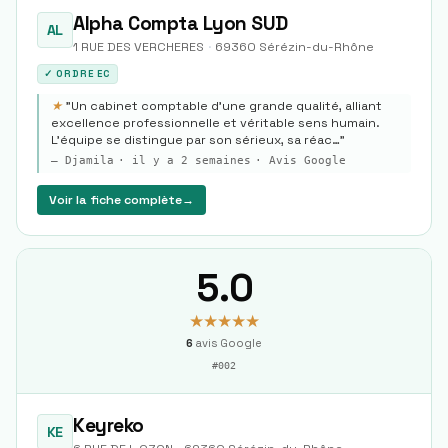
Alpha Compta Lyon SUD
AL
1 RUE DES VERCHERES
·
69360
Sérézin-du-Rhône
✓ ORDRE EC
★
"
Un cabinet comptable d’une grande qualité, alliant
excellence professionnelle et véritable sens humain.
L’équipe se distingue par son sérieux, sa réac…
"
—
Djamila
·
il y a 2 semaines
· Avis Google
Voir la fiche complète
→
5.0
★★★★★
6
avis Google
#
002
Keyreko
KE