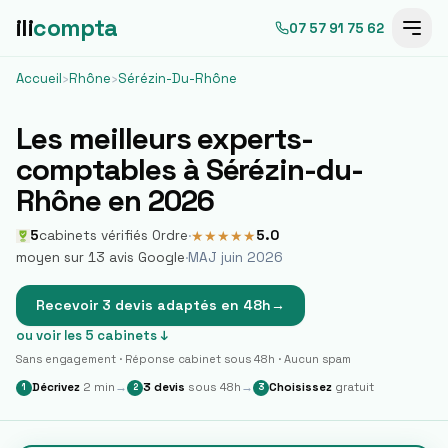
ili
compta
07 57 91 75 62
Accueil
›
Rhône
›
Sérézin-Du-Rhône
Les meilleurs experts-
comptables à
Sérézin-du-
Rhône
en 2026
5
cabinets vérifiés Ordre
·
5.0
★
★
★
★
★
moyen sur
13
avis Google
·
MAJ juin 2026
Recevoir 3 devis adaptés en 48h
→
ou voir les
5
cabinets ↓
Sans engagement · Réponse cabinet sous 48h · Aucun spam
Décrivez
2 min
→
3 devis
sous 48h
→
Choisissez
gratuit
1
2
3