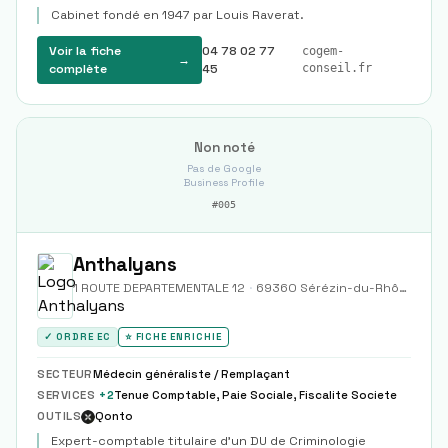
Cabinet fondé en 1947 par Louis Raverat.
Voir la fiche
04 78 02 77
cogem-
→
complète
45
conseil.fr
Non noté
Pas de Google
Business Profile
#
005
Anthalyans
1 ROUTE DEPARTEMENTALE 12
·
69360
Sérézin-du-Rhône
✓ ORDRE EC
⭐ FICHE ENRICHIE
SECTEUR
Médecin généraliste / Remplaçant
SERVICES
+
2
Tenue Comptable, Paie Sociale, Fiscalite Societe
OUTILS
Qonto
Expert-comptable titulaire d'un DU de Criminologie