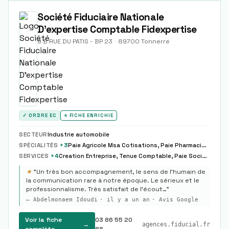
Société Fiduciaire Nationale
D'expertise Comptable Fidexpertise
9 B RUE DU PATIS - BP 23
·
89700
Tonnerre
✓ ORDRE EC
⭐ FICHE ENRICHIE
SECTEUR
Industrie automobile
SPÉCIALITÉS
+
3
Paie Agricole Msa Cotisations, Paie Pharmacie Idcc1996
SERVICES
+
4
Creation Entreprise, Tenue Comptable, Paie Sociale
★
"
Un très bon accompagnement, le sens de l'humain de
la communication rare à notre époque. Le sérieux et le
professionnalisme. Très satisfait de l'écout…
"
—
Abdelmonaem Idoudi
·
il y a un an
· Avis Google
Voir la fiche
03 86 55 20
→
agences.fiducial.fr