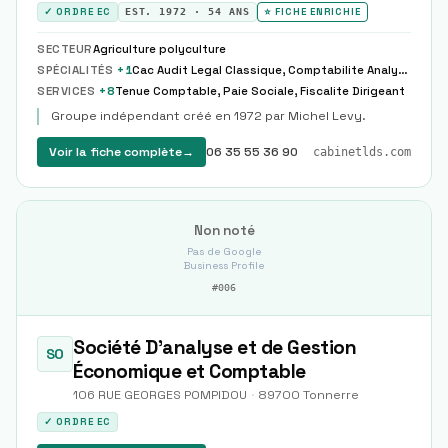
✓ ORDRE EC
EST.
1972
·
54
ANS
⭐ FICHE ENRICHIE
SECTEUR
Agriculture polyculture
SPÉCIALITÉS
+
1
Cac Audit Legal Classique, Comptabilite Analytique Couts Complets Sections Homogenes
SERVICES
+
8
Tenue Comptable, Paie Sociale, Fiscalite Dirigeant
Groupe indépendant créé en 1972 par Michel Levy.
Voir la fiche complète
→
06 35 55 36 90
cabinetlds.com
Non noté
Pas de Google
Business Profile
#
006
Société D'analyse et de Gestion
SO
Économique et Comptable
106 RUE GEORGES POMPIDOU
·
89700
Tonnerre
✓ ORDRE EC