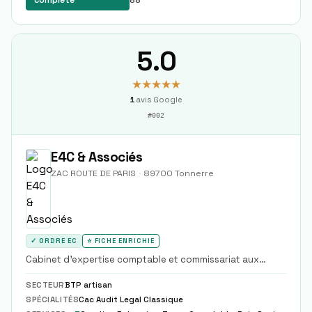
complète
88
5.0
★★★★★
1
avis Google
#
002
E4C & Associés
ZAC ROUTE DE PARIS
·
89700
Tonnerre
✓ ORDRE EC
⭐ FICHE ENRICHIE
Cabinet d'expertise comptable et commissariat aux
comptes accompagnant les TPE et PME dans leur gestion,
fiscalité et obligations sociales.
SECTEUR
BTP artisan
SPÉCIALITÉS
Cac Audit Legal Classique