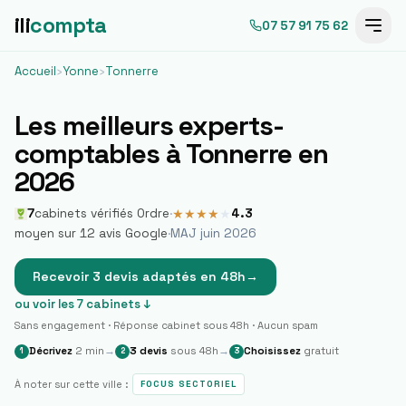
ili
compta
07 57 91 75 62
Accueil
›
Yonne
›
Tonnerre
Les meilleurs experts-
comptables à
Tonnerre
en
2026
7
cabinets vérifiés Ordre
·
4.3
★
★
★
★
★
moyen sur
12
avis Google
·
MAJ juin 2026
Recevoir 3 devis adaptés en 48h
→
ou voir les
7
cabinets ↓
Sans engagement · Réponse cabinet sous 48h · Aucun spam
Décrivez
2 min
→
3 devis
sous 48h
→
Choisissez
gratuit
1
2
3
À noter sur cette ville :
FOCUS SECTORIEL