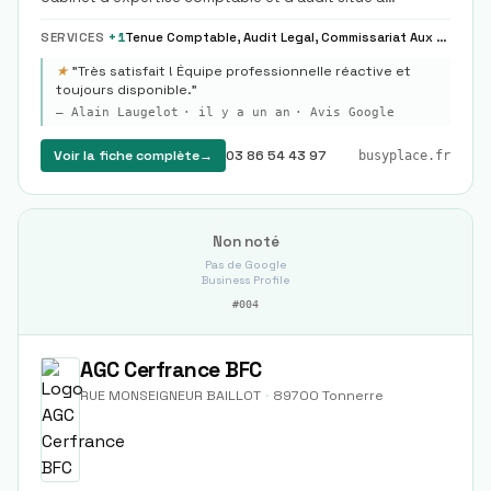
Dannemoine, dédié aux TPE, PME et ETI.
SERVICES
+
1
Tenue Comptable, Audit Legal, Commissariat Aux Comptes
★
"
Très satisfait ! Équipe professionnelle réactive et
toujours disponible.
"
—
Alain Laugelot
·
il y a un an
· Avis Google
Voir la fiche complète
→
03 86 54 43 97
busyplace.fr
Non noté
Pas de Google
Business Profile
#
004
AGC Cerfrance BFC
RUE MONSEIGNEUR BAILLOT
·
89700
Tonnerre