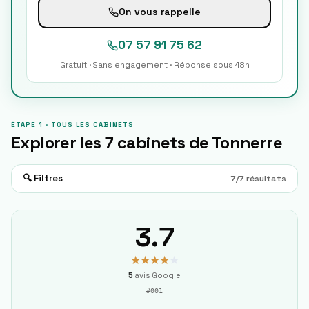
On vous rappelle
07 57 91 75 62
Gratuit · Sans engagement · Réponse sous 48h
ÉTAPE 1 · TOUS LES CABINETS
Explorer les
7
cabinets de
Tonnerre
🔍 Filtres
7
/
7
résultats
3.7
★★★★
★
5
avis Google
#
001