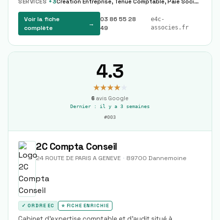
SERVICES
+
3
Creation Entreprise, Tenue Comptable, Paie Sociale
Voir la fiche
03 86 55 28
e4c-
→
complète
49
associes.fr
4.3
★★★★
★
6
avis Google
Dernier :
il y a 3 semaines
#
003
2C Compta Conseil
24 ROUTE DE PARIS A GENEVE
·
89700
Dannemoine
✓ ORDRE EC
⭐ FICHE ENRICHIE
Cabinet d'expertise comptable et d'audit situé à