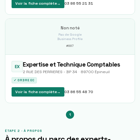
Voir la fiche complète
→
03 86 55 21 31
Non noté
Pas de Google
Business Profile
#
007
Expertise et Technique Comptables
EX
2 RUE DES PERRIERES - BP 34
·
89700
Épineuil
✓ ORDRE EC
Voir la fiche complète
→
03 86 55 48 70
1
ÉTAPE 2 · À PROPOS
À propos du parc des experts-